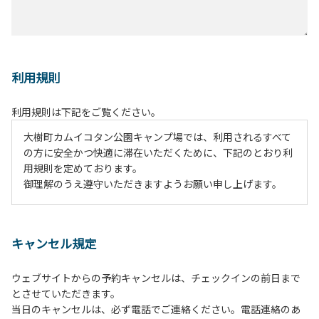
利用規則
利用規則は下記をご覧ください。
大樹町カムイコタン公園キャンプ場では、利用されるすべて
の方に安全かつ快適に滞在いただくために、下記のとおり利
用規則を定めております。
御理解のうえ遵守いただきますようお願い申し上げます。
１、動物（ペット類）の同伴は、Ａサイトのみとさせていた
だき、周囲の方への御配慮をお願いします。
キャンセル規定
２、中学生以下だけでの利用はできません。高校生以上の方
の付き添いをお願いします。
ウェブサイトからの予約キャンセルは、チェックインの前日まで
３、テントサイト（多目的広場を含む。）の使用は、事前に
とさせていただきます。
予約いただいた方のみで、連泊の方を除き、正午からです。
当日のキャンセルは、必ず電話でご連絡ください。電話連絡のあ
基本的に、テント1張りにつき1区画の予約をお願いします。