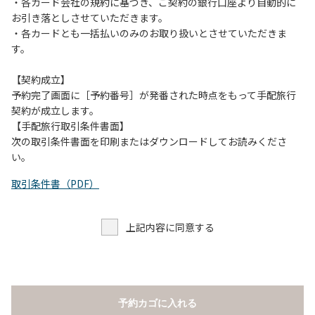
当キャンプ場のそばを流れる歴舟川は、上流で雨が降ると短
・各カード会社の規約に基づき、ご契約の銀行口座より自動的に
時間で増水し、川原で遊んでいると大変危険な状態になりや
お引き落としさせていただきます。
すく、過去にも増水により人が流される事故が数件起きてい
・各カードとも一括払いのみのお取り扱いとさせていただきま
ます。このため、河川利用者は次の事項を守り、安全に楽し
す。
く遊びましょう。
（１）川原にテントやタープを張らない。
【契約成立】
（２）雨が降ったときは川原で遊ばない。
予約完了画面に［予約番号］が発番された時点をもって手配旅行
（３）カムイコタン公園キャンプ場で雨が降らなくても、上
契約が成立します。
流で雨が降り急に増水することがあるので、水の濁りに注意
【手配旅行取引条件書面】
し、濁り始めたときには直ちに川原での遊びを中止する。
次の取引条件書面を印刷またはダウンロードしてお読みくださ
（４）キャンプ場の管理者や地元住民から川についての注意
い。
や警告があった場合は素直に耳を傾け、指示に従う。
取引条件書（PDF）
上記内容に同意する
予約カゴに入れる