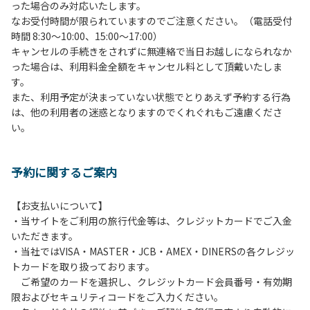
った場合のみ対応いたします。
管理棟にてチェックインの手続きを行ってください。午後3
なお受付時間が限られていますのでご注意ください。（電話受付
時前にお越しの方は、午後3時になりましたら管理棟にて手
時間 8:30～10:00、15:00～17:00）
続きを行ってください。午後5時過ぎにお越しの方は、翌朝
キャンセルの手続きをされずに無連絡で当日お越しになられなか
手続きを行ってください。
った場合は、利用料金全額をキャンセル料として頂戴いたしま
４、車両は、荷物の積み下ろし時以外は、駐車場にとめてく
す。
ださい。
また、利用予定が決まっていない状態でとりあえず予約する行為
５、チェックアウトは、午前10時まで（日帰り使用の場合は
は、他の利用者の迷惑となりますのでくれぐれもご遠慮くださ
午後5時まで）です。チェックインの手続きを行っていない
い。
方や使用人数が増えた場合は、必ず手続きを行ってくださ
い。
６、ゴミは分別されたもののみ回収します。午前8時30分か
予約に関するご案内
ら午前10時までの間にゴミステーションに出してください。
日帰り使用の方及び午前７時30分前にチェックアウトする方
は、お持ち帰りをお願いします。
【お支払いについて】
・当サイトをご利用の旅行代金等は、クレジットカードでご入金
【禁止事項】
いただきます。
カラオケ、発電機、地面での直火による焚き火、キャンプフ
・当社ではVISA・MASTER・JCB・AMEX・DINERSの各クレジッ
ァイヤー、打ち上げ式花火、テントサウナの設置
トカードを取り扱っております。
ご希望のカードを選択し、クレジットカード会員番号・有効期
【注意事項】
限およびセキュリティコードをご入力ください。