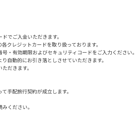
で雨が降ると短時間で増水し、川原で遊んでいると大変危険な
川利用者は次の事項を守り、安全に楽しく遊びましょう。
ードでご入金いただきます。
NERSの各クレジットカードを取り扱っております。
らなくても、上流で雨が降り急に増水することがあるので、水の
号・有効期限およびセキュリティコードをご入力ください。
より自動的にお引き落としさせていただきます。
についての注意や警告があった場合は素直に耳を傾け、指示に従
いただきます。
って手配旅行契約が成立します。
読みください。