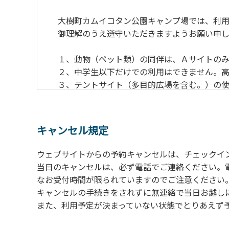
大樹町カムイコタン公園キャンプ場では、利用
御理解のうえ遵守いただきますようお願い申し
１、動物（ペット類）の同伴は、Ａサイトのみ
２、中学生以下だけでの利用はできません。高
３、テントサイト（多目的広場を含む。）の使
の予約をお願いします。管理棟にてチェックイ
ください。午後5時過ぎにお越しの方は、翌朝
４、車両は、荷物の積み下ろし時以外は、駐
キャンセル規定
５、チェックアウトは、午前10時まで（日帰
手続きを行ってください。
ウェブサイトからの予約キャンセルは、チェックイ
６、ゴミは分別されたもののみ回収します。午
当日のキャンセルは、必ず電話でご連絡ください。
にチェックアウトする方は、お持ち帰りをお願
なお受付時間が限られていますのでご注意ください。（電話受
キャンセルの手続きをされずに無連絡で当日お越し
【禁止事項】
また、利用予定が決まっていない状態でとりあえず
カラオケ、発電機、地面での直火による焚き