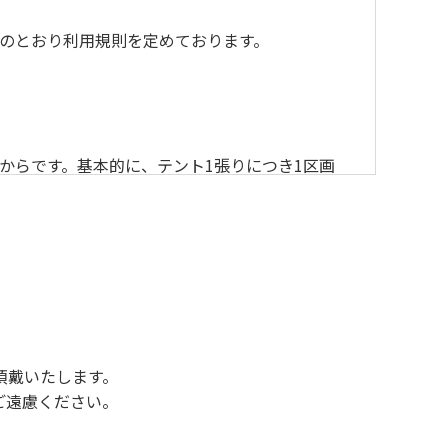
のとおり利用規則を定めております。
からです。基本的に、テント1張りにつき1区画
後3時になりましたら管理棟にて手続きを行って
行っていない方や使用人数が増えた場合は、必ず
ください。日帰り使用の方及び午前７時30分前
頂戴いたします。
ご遠慮ください。