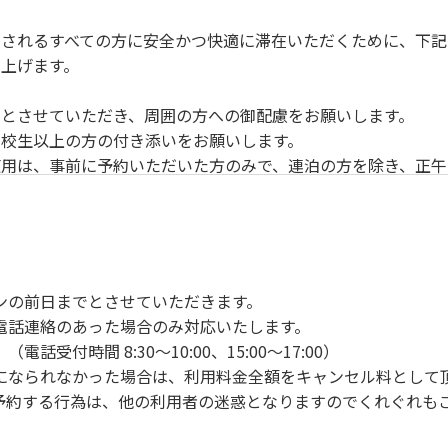
されるすべての方に安全かつ快適に滞在いただくために、下記
上げます。
とさせていただき、周囲の方への御配慮をお願いします。
校生以上の方の付き添いをお願いします。
用は、事前に予約いただいた方のみで、連泊の方を除き、正午
ンの手続きを行ってください。午後3時前にお越しの方は、午
手続きを行ってください。
車場にとめてください。
り使用の場合は午後5時まで）です。チェックインの手続きを
ンの前日までとさせていただきます。
前8時30分から午前10時までの間にゴミステーションに出して
電話連絡のあった場合のみ対応いたします。
いします。
付時間 8:30～10:00、15:00～17:00）
になられなかった場合は、利用料金全額をキャンセル料として
予約する行為は、他の利用者の迷惑となりますのでくれぐれも
火、キャンプファイヤー、打ち上げ式花火、テントサウナの設置