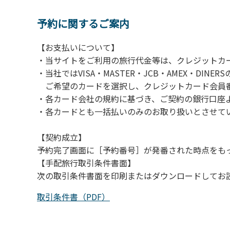
【注意事項】
当キャンプ場のそばを流れる歴舟川は、上流
予約に関するご案内
される事故が数件起きています。このため、河
【お支払いについて】
（１）川原にテントやタープを張らない。
・当サイトをご利用の旅行代金等は、クレジットカ
（２）雨が降ったときは川原で遊ばない。
・当社ではVISA・MASTER・JCB・AMEX・DI
（３）カムイコタン公園キャンプ場で雨が降
ご希望のカードを選択し、クレジットカード会員番
での遊びを中止する。
・各カード会社の規約に基づき、ご契約の銀行口座
（４）キャンプ場の管理者や地元住民から川
・各カードとも一括払いのみのお取り扱いとさせて
【契約成立】
予約完了画面に［予約番号］が発番された時点をも
【手配旅行取引条件書面】
次の取引条件書面を印刷またはダウンロードしてお
取引条件書（PDF）