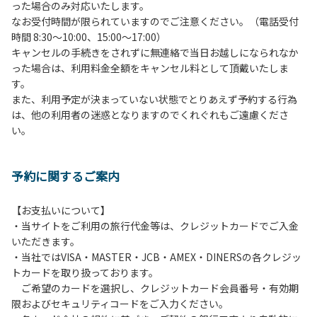
った場合のみ対応いたします。
管理棟にてチェックインの手続きを行ってください。午後3
なお受付時間が限られていますのでご注意ください。（電話受付
時前にお越しの方は、午後3時になりましたら管理棟にて手
時間 8:30～10:00、15:00～17:00）
続きを行ってください。午後5時過ぎにお越しの方は、翌朝
キャンセルの手続きをされずに無連絡で当日お越しになられなか
手続きを行ってください。
った場合は、利用料金全額をキャンセル料として頂戴いたしま
４、車両は、荷物の積み下ろし時以外は、駐車場にとめてく
す。
ださい。
また、利用予定が決まっていない状態でとりあえず予約する行為
５、チェックアウトは、午前10時まで（日帰り使用の場合は
は、他の利用者の迷惑となりますのでくれぐれもご遠慮くださ
午後5時まで）です。チェックインの手続きを行っていない
い。
方や使用人数が増えた場合は、必ず手続きを行ってくださ
い。
６、ゴミは分別されたもののみ回収します。午前8時30分か
予約に関するご案内
ら午前10時までの間にゴミステーションに出してください。
日帰り使用の方及び午前７時30分前にチェックアウトする方
は、お持ち帰りをお願いします。
【お支払いについて】
・当サイトをご利用の旅行代金等は、クレジットカードでご入金
【禁止事項】
いただきます。
カラオケ、発電機、地面での直火による焚き火、キャンプフ
・当社ではVISA・MASTER・JCB・AMEX・DINERSの各クレジッ
ァイヤー、打ち上げ式花火、テントサウナの設置
トカードを取り扱っております。
ご希望のカードを選択し、クレジットカード会員番号・有効期
【注意事項】
限およびセキュリティコードをご入力ください。