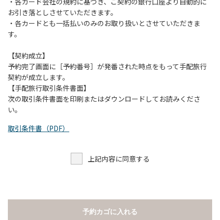
当キャンプ場のそばを流れる歴舟川は、上流で雨が降ると短
・各カード会社の規約に基づき、ご契約の銀行口座より自動的に
時間で増水し、川原で遊んでいると大変危険な状態になりや
お引き落としさせていただきます。
すく、過去にも増水により人が流される事故が数件起きてい
・各カードとも一括払いのみのお取り扱いとさせていただきま
ます。このため、河川利用者は次の事項を守り、安全に楽し
す。
く遊びましょう。
（１）川原にテントやタープを張らない。
【契約成立】
（２）雨が降ったときは川原で遊ばない。
予約完了画面に［予約番号］が発番された時点をもって手配旅行
（３）カムイコタン公園キャンプ場で雨が降らなくても、上
契約が成立します。
流で雨が降り急に増水することがあるので、水の濁りに注意
【手配旅行取引条件書面】
し、濁り始めたときには直ちに川原での遊びを中止する。
次の取引条件書面を印刷またはダウンロードしてお読みくださ
（４）キャンプ場の管理者や地元住民から川についての注意
い。
や警告があった場合は素直に耳を傾け、指示に従う。
取引条件書（PDF）
上記内容に同意する
予約カゴに入れる