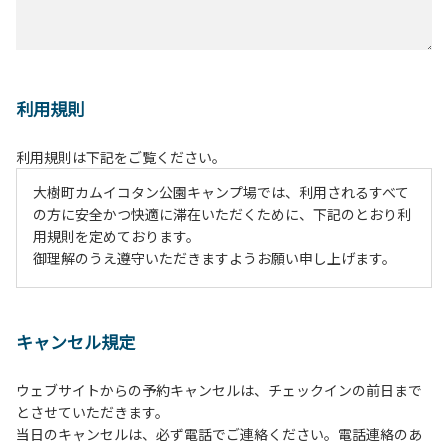
利用規則
利用規則は下記をご覧ください。
大樹町カムイコタン公園キャンプ場では、利用されるすべて
の方に安全かつ快適に滞在いただくために、下記のとおり利
用規則を定めております。
御理解のうえ遵守いただきますようお願い申し上げます。
１、動物（ペット類）の同伴は、Ａサイトのみとさせていた
だき、周囲の方への御配慮をお願いします。
キャンセル規定
２、中学生以下だけでの利用はできません。高校生以上の方
の付き添いをお願いします。
ウェブサイトからの予約キャンセルは、チェックインの前日まで
３、テントサイト（多目的広場を含む。）の使用は、事前に
とさせていただきます。
予約いただいた方のみで、連泊の方を除き、正午からです。
当日のキャンセルは、必ず電話でご連絡ください。電話連絡のあ
基本的に、テント1張りにつき1区画の予約をお願いします。