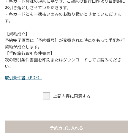
当キャンプ場のそばを流れる歴舟川は、上流で雨が降ると短
・各カード会社の規約に基づき、ご契約の銀行口座より自動的に
時間で増水し、川原で遊んでいると大変危険な状態になりや
お引き落としさせていただきます。
すく、過去にも増水により人が流される事故が数件起きてい
・各カードとも一括払いのみのお取り扱いとさせていただきま
ます。このため、河川利用者は次の事項を守り、安全に楽し
す。
く遊びましょう。
（１）川原にテントやタープを張らない。
【契約成立】
（２）雨が降ったときは川原で遊ばない。
予約完了画面に［予約番号］が発番された時点をもって手配旅行
（３）カムイコタン公園キャンプ場で雨が降らなくても、上
契約が成立します。
流で雨が降り急に増水することがあるので、水の濁りに注意
【手配旅行取引条件書面】
し、濁り始めたときには直ちに川原での遊びを中止する。
次の取引条件書面を印刷またはダウンロードしてお読みくださ
（４）キャンプ場の管理者や地元住民から川についての注意
い。
や警告があった場合は素直に耳を傾け、指示に従う。
取引条件書（PDF）
上記内容に同意する
予約カゴに入れる