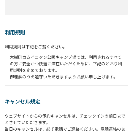
利用規則
利用規則は下記をご覧ください。
大樹町カムイコタン公園キャンプ場では、利用されるすべて
の方に安全かつ快適に滞在いただくために、下記のとおり利
用規則を定めております。
御理解のうえ遵守いただきますようお願い申し上げます。
１、動物（ペット類）の同伴は、Ａサイトのみとさせていた
だき、周囲の方への御配慮をお願いします。
キャンセル規定
２、中学生以下だけでの利用はできません。高校生以上の方
の付き添いをお願いします。
ウェブサイトからの予約キャンセルは、チェックインの前日まで
３、テントサイト（多目的広場を含む。）の使用は、事前に
とさせていただきます。
予約いただいた方のみで、連泊の方を除き、正午からです。
当日のキャンセルは、必ず電話でご連絡ください。電話連絡のあ
基本的に、テント1張りにつき1区画の予約をお願いします。