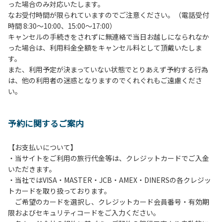
った場合のみ対応いたします。
管理棟にてチェックインの手続きを行ってください。午後3
なお受付時間が限られていますのでご注意ください。（電話受付
時前にお越しの方は、午後3時になりましたら管理棟にて手
時間 8:30～10:00、15:00～17:00）
続きを行ってください。午後5時過ぎにお越しの方は、翌朝
キャンセルの手続きをされずに無連絡で当日お越しになられなか
手続きを行ってください。
った場合は、利用料金全額をキャンセル料として頂戴いたしま
４、車両は、荷物の積み下ろし時以外は、駐車場にとめてく
す。
ださい。
また、利用予定が決まっていない状態でとりあえず予約する行為
５、チェックアウトは、午前10時まで（日帰り使用の場合は
は、他の利用者の迷惑となりますのでくれぐれもご遠慮くださ
午後5時まで）です。チェックインの手続きを行っていない
い。
方や使用人数が増えた場合は、必ず手続きを行ってくださ
い。
６、ゴミは分別されたもののみ回収します。午前8時30分か
予約に関するご案内
ら午前10時までの間にゴミステーションに出してください。
日帰り使用の方及び午前７時30分前にチェックアウトする方
は、お持ち帰りをお願いします。
【お支払いについて】
・当サイトをご利用の旅行代金等は、クレジットカードでご入金
【禁止事項】
いただきます。
カラオケ、発電機、地面での直火による焚き火、キャンプフ
・当社ではVISA・MASTER・JCB・AMEX・DINERSの各クレジッ
ァイヤー、打ち上げ式花火、テントサウナの設置
トカードを取り扱っております。
ご希望のカードを選択し、クレジットカード会員番号・有効期
【注意事項】
限およびセキュリティコードをご入力ください。