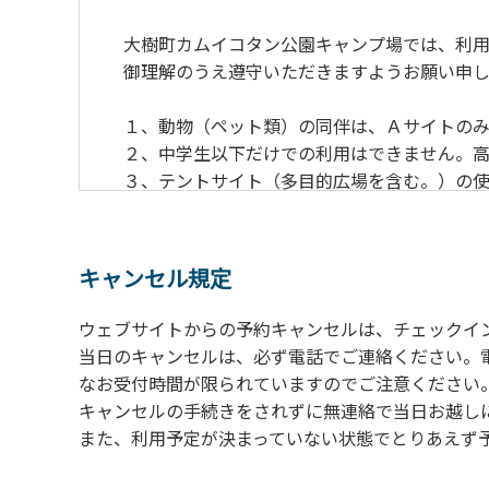
大樹町カムイコタン公園キャンプ場では、利用
御理解のうえ遵守いただきますようお願い申し
１、動物（ペット類）の同伴は、Ａサイトのみ
２、中学生以下だけでの利用はできません。高
３、テントサイト（多目的広場を含む。）の使
の予約をお願いします。管理棟にてチェックイ
ください。午後5時過ぎにお越しの方は、翌朝
４、車両は、荷物の積み下ろし時以外は、駐
キャンセル規定
５、チェックアウトは、午前10時まで（日帰
手続きを行ってください。
ウェブサイトからの予約キャンセルは、チェックイ
６、ゴミは分別されたもののみ回収します。午
当日のキャンセルは、必ず電話でご連絡ください。
にチェックアウトする方は、お持ち帰りをお願
なお受付時間が限られていますのでご注意ください。（電話受
キャンセルの手続きをされずに無連絡で当日お越し
【禁止事項】
また、利用予定が決まっていない状態でとりあえず
カラオケ、発電機、地面での直火による焚き