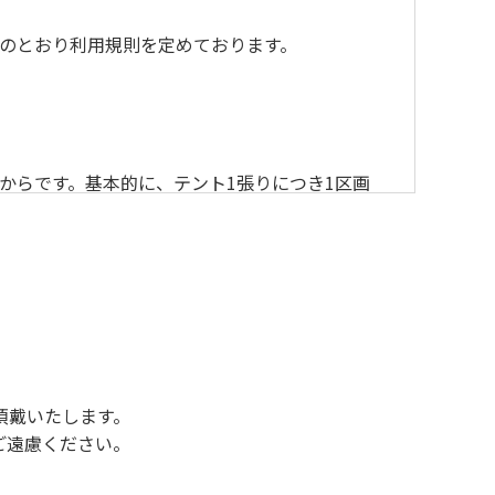
のとおり利用規則を定めております。
からです。基本的に、テント1張りにつき1区画
後3時になりましたら管理棟にて手続きを行って
行っていない方や使用人数が増えた場合は、必ず
ください。日帰り使用の方及び午前７時30分前
頂戴いたします。
ご遠慮ください。