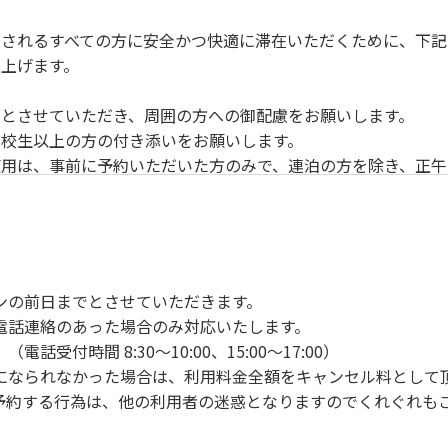
されるすべての方に安全かつ快適に滞在いただくために、下記
上げます。
とさせていただき、周囲の方への御配慮をお願いします。
校生以上の方の付き添いをお願いします。
用は、事前に予約いただいた方のみで、連泊の方を除き、正午
ンの手続きを行ってください。午後3時前にお越しの方は、午
手続きを行ってください。
車場にとめてください。
り使用の場合は午後5時まで）です。チェックインの手続きを
ンの前日までとさせていただきます。
前8時30分から午前10時までの間にゴミステーションに出して
電話連絡のあった場合のみ対応いたします。
いします。
付時間 8:30～10:00、15:00～17:00）
になられなかった場合は、利用料金全額をキャンセル料として
予約する行為は、他の利用者の迷惑となりますのでくれぐれも
火、キャンプファイヤー、打ち上げ式花火、テントサウナの設置