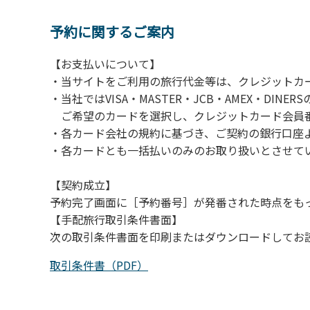
【注意事項】
当キャンプ場のそばを流れる歴舟川は、上流
予約に関するご案内
される事故が数件起きています。このため、河
【お支払いについて】
（１）川原にテントやタープを張らない。
・当サイトをご利用の旅行代金等は、クレジットカ
（２）雨が降ったときは川原で遊ばない。
・当社ではVISA・MASTER・JCB・AMEX・DI
（３）カムイコタン公園キャンプ場で雨が降
ご希望のカードを選択し、クレジットカード会員番
での遊びを中止する。
・各カード会社の規約に基づき、ご契約の銀行口座
（４）キャンプ場の管理者や地元住民から川
・各カードとも一括払いのみのお取り扱いとさせて
【契約成立】
予約完了画面に［予約番号］が発番された時点をも
【手配旅行取引条件書面】
次の取引条件書面を印刷またはダウンロードしてお
取引条件書（PDF）