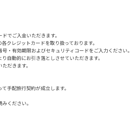
で雨が降ると短時間で増水し、川原で遊んでいると大変危険な
川利用者は次の事項を守り、安全に楽しく遊びましょう。
ードでご入金いただきます。
NERSの各クレジットカードを取り扱っております。
らなくても、上流で雨が降り急に増水することがあるので、水の
号・有効期限およびセキュリティコードをご入力ください。
より自動的にお引き落としさせていただきます。
についての注意や警告があった場合は素直に耳を傾け、指示に従
いただきます。
って手配旅行契約が成立します。
読みください。