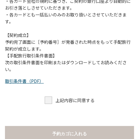
当キャンプ場のそばを流れる歴舟川は、上流で雨が降ると短
・各カード会社の規約に基づき、ご契約の銀行口座より自動的に
時間で増水し、川原で遊んでいると大変危険な状態になりや
お引き落としさせていただきます。
すく、過去にも増水により人が流される事故が数件起きてい
・各カードとも一括払いのみのお取り扱いとさせていただきま
ます。このため、河川利用者は次の事項を守り、安全に楽し
す。
く遊びましょう。
（１）川原にテントやタープを張らない。
【契約成立】
（２）雨が降ったときは川原で遊ばない。
予約完了画面に［予約番号］が発番された時点をもって手配旅行
（３）カムイコタン公園キャンプ場で雨が降らなくても、上
契約が成立します。
流で雨が降り急に増水することがあるので、水の濁りに注意
【手配旅行取引条件書面】
し、濁り始めたときには直ちに川原での遊びを中止する。
次の取引条件書面を印刷またはダウンロードしてお読みくださ
（４）キャンプ場の管理者や地元住民から川についての注意
い。
や警告があった場合は素直に耳を傾け、指示に従う。
取引条件書（PDF）
上記内容に同意する
予約カゴに入れる