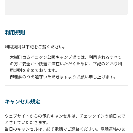
利用規則
利用規則は下記をご覧ください。
大樹町カムイコタン公園キャンプ場では、利用されるすべて
の方に安全かつ快適に滞在いただくために、下記のとおり利
用規則を定めております。
御理解のうえ遵守いただきますようお願い申し上げます。
１、動物（ペット類）の同伴は、Ａサイトのみとさせていた
だき、周囲の方への御配慮をお願いします。
キャンセル規定
２、中学生以下だけでの利用はできません。高校生以上の方
の付き添いをお願いします。
ウェブサイトからの予約キャンセルは、チェックインの前日まで
３、テントサイト（多目的広場を含む。）の使用は、事前に
とさせていただきます。
予約いただいた方のみで、連泊の方を除き、正午からです。
当日のキャンセルは、必ず電話でご連絡ください。電話連絡のあ
基本的に、テント1張りにつき1区画の予約をお願いします。