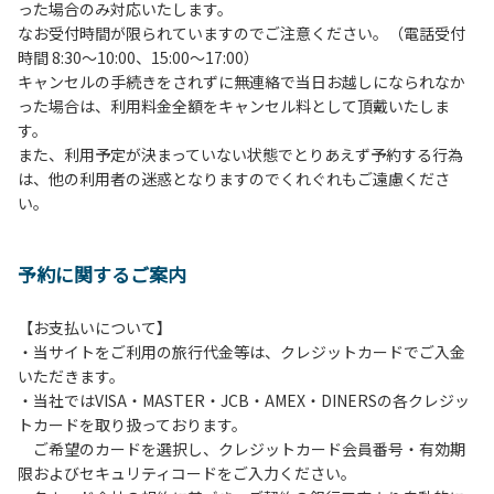
った場合のみ対応いたします。
管理棟にてチェックインの手続きを行ってください。午後3
なお受付時間が限られていますのでご注意ください。（電話受付
時前にお越しの方は、午後3時になりましたら管理棟にて手
時間 8:30～10:00、15:00～17:00）
続きを行ってください。午後5時過ぎにお越しの方は、翌朝
キャンセルの手続きをされずに無連絡で当日お越しになられなか
手続きを行ってください。
った場合は、利用料金全額をキャンセル料として頂戴いたしま
４、車両は、荷物の積み下ろし時以外は、駐車場にとめてく
す。
ださい。
また、利用予定が決まっていない状態でとりあえず予約する行為
５、チェックアウトは、午前10時まで（日帰り使用の場合は
は、他の利用者の迷惑となりますのでくれぐれもご遠慮くださ
午後5時まで）です。チェックインの手続きを行っていない
い。
方や使用人数が増えた場合は、必ず手続きを行ってくださ
い。
６、ゴミは分別されたもののみ回収します。午前8時30分か
予約に関するご案内
ら午前10時までの間にゴミステーションに出してください。
日帰り使用の方及び午前７時30分前にチェックアウトする方
は、お持ち帰りをお願いします。
【お支払いについて】
・当サイトをご利用の旅行代金等は、クレジットカードでご入金
【禁止事項】
いただきます。
カラオケ、発電機、地面での直火による焚き火、キャンプフ
・当社ではVISA・MASTER・JCB・AMEX・DINERSの各クレジッ
ァイヤー、打ち上げ式花火、テントサウナの設置
トカードを取り扱っております。
ご希望のカードを選択し、クレジットカード会員番号・有効期
【注意事項】
限およびセキュリティコードをご入力ください。