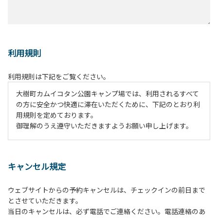
利用規則
利用規則は下記をご覧ください。
大樹町カムイコタン公園キャンプ場では、利用されるすべて
の方に安全かつ快適に滞在いただくために、下記のとおり利
用規則を定めております。
御理解のうえ遵守いただきますようお願い申し上げます。
１、動物（ペット類）の同伴は、Ａサイトのみとさせていた
だき、周囲の方への御配慮をお願いします。
キャンセル規定
２、中学生以下だけでの利用はできません。高校生以上の方
の付き添いをお願いします。
ウェブサイトからの予約キャンセルは、チェックインの前日まで
３、テントサイト（多目的広場を含む。）の使用は、事前に
とさせていただきます。
予約いただいた方のみで、連泊の方を除き、正午からです。
当日のキャンセルは、必ず電話でご連絡ください。電話連絡のあ
基本的に、テント1張りにつき1区画の予約をお願いします。