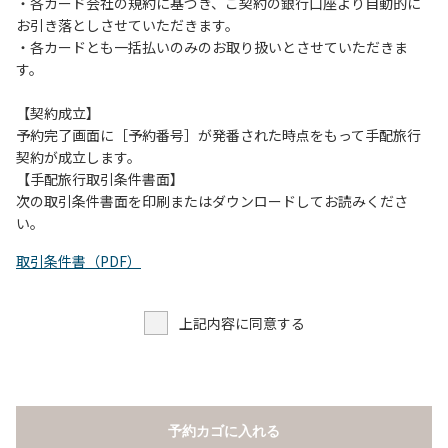
当キャンプ場のそばを流れる歴舟川は、上流で雨が降ると短
・各カード会社の規約に基づき、ご契約の銀行口座より自動的に
時間で増水し、川原で遊んでいると大変危険な状態になりや
お引き落としさせていただきます。
すく、過去にも増水により人が流される事故が数件起きてい
・各カードとも一括払いのみのお取り扱いとさせていただきま
ます。このため、河川利用者は次の事項を守り、安全に楽し
す。
く遊びましょう。
（１）川原にテントやタープを張らない。
【契約成立】
（２）雨が降ったときは川原で遊ばない。
予約完了画面に［予約番号］が発番された時点をもって手配旅行
（３）カムイコタン公園キャンプ場で雨が降らなくても、上
契約が成立します。
流で雨が降り急に増水することがあるので、水の濁りに注意
【手配旅行取引条件書面】
し、濁り始めたときには直ちに川原での遊びを中止する。
次の取引条件書面を印刷またはダウンロードしてお読みくださ
（４）キャンプ場の管理者や地元住民から川についての注意
い。
や警告があった場合は素直に耳を傾け、指示に従う。
取引条件書（PDF）
上記内容に同意する
予約カゴに入れる