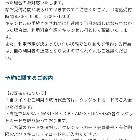
った場合のみ対応いたします。
管理棟にてチェックインの手続きを行ってください。午後3
なお受付時間が限られていますのでご注意ください。（電話受付
時前にお越しの方は、午後3時になりましたら管理棟にて手
時間 8:30～10:00、15:00～17:00）
続きを行ってください。午後5時過ぎにお越しの方は、翌朝
キャンセルの手続きをされずに無連絡で当日お越しになられなか
手続きを行ってください。
った場合は、利用料金全額をキャンセル料として頂戴いたしま
４、車両は、荷物の積み下ろし時以外は、駐車場にとめてく
す。
ださい。
また、利用予定が決まっていない状態でとりあえず予約する行為
５、チェックアウトは、午前10時まで（日帰り使用の場合は
は、他の利用者の迷惑となりますのでくれぐれもご遠慮くださ
午後5時まで）です。チェックインの手続きを行っていない
い。
方や使用人数が増えた場合は、必ず手続きを行ってくださ
い。
６、ゴミは分別されたもののみ回収します。午前8時30分か
予約に関するご案内
ら午前10時までの間にゴミステーションに出してください。
日帰り使用の方及び午前７時30分前にチェックアウトする方
は、お持ち帰りをお願いします。
【お支払いについて】
・当サイトをご利用の旅行代金等は、クレジットカードでご入金
【禁止事項】
いただきます。
カラオケ、発電機、地面での直火による焚き火、キャンプフ
・当社ではVISA・MASTER・JCB・AMEX・DINERSの各クレジッ
ァイヤー、打ち上げ式花火、テントサウナの設置
トカードを取り扱っております。
ご希望のカードを選択し、クレジットカード会員番号・有効期
【注意事項】
限およびセキュリティコードをご入力ください。