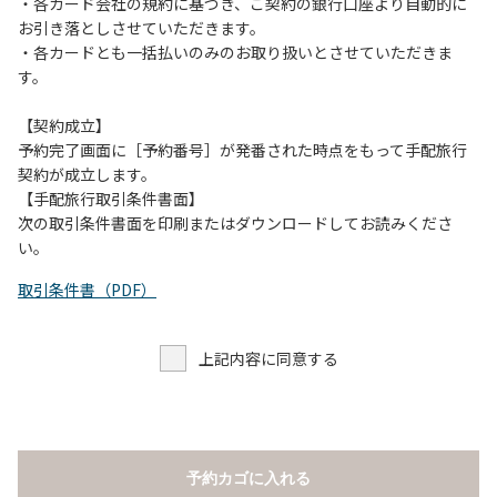
当キャンプ場のそばを流れる歴舟川は、上流で雨が降ると短
・各カード会社の規約に基づき、ご契約の銀行口座より自動的に
時間で増水し、川原で遊んでいると大変危険な状態になりや
お引き落としさせていただきます。
すく、過去にも増水により人が流される事故が数件起きてい
・各カードとも一括払いのみのお取り扱いとさせていただきま
ます。このため、河川利用者は次の事項を守り、安全に楽し
す。
く遊びましょう。
（１）川原にテントやタープを張らない。
【契約成立】
（２）雨が降ったときは川原で遊ばない。
予約完了画面に［予約番号］が発番された時点をもって手配旅行
（３）カムイコタン公園キャンプ場で雨が降らなくても、上
契約が成立します。
流で雨が降り急に増水することがあるので、水の濁りに注意
【手配旅行取引条件書面】
し、濁り始めたときには直ちに川原での遊びを中止する。
次の取引条件書面を印刷またはダウンロードしてお読みくださ
（４）キャンプ場の管理者や地元住民から川についての注意
い。
や警告があった場合は素直に耳を傾け、指示に従う。
取引条件書（PDF）
上記内容に同意する
予約カゴに入れる