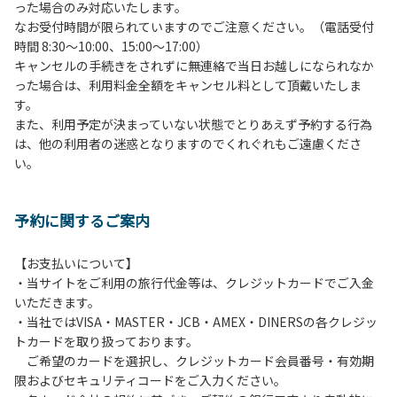
った場合のみ対応いたします。
管理棟にてチェックインの手続きを行ってください。午後3
なお受付時間が限られていますのでご注意ください。（電話受付
時前にお越しの方は、午後3時になりましたら管理棟にて手
時間 8:30～10:00、15:00～17:00）
続きを行ってください。午後5時過ぎにお越しの方は、翌朝
キャンセルの手続きをされずに無連絡で当日お越しになられなか
手続きを行ってください。
った場合は、利用料金全額をキャンセル料として頂戴いたしま
４、車両は、荷物の積み下ろし時以外は、駐車場にとめてく
す。
ださい。
また、利用予定が決まっていない状態でとりあえず予約する行為
５、チェックアウトは、午前10時まで（日帰り使用の場合は
は、他の利用者の迷惑となりますのでくれぐれもご遠慮くださ
午後5時まで）です。チェックインの手続きを行っていない
い。
方や使用人数が増えた場合は、必ず手続きを行ってくださ
い。
６、ゴミは分別されたもののみ回収します。午前8時30分か
予約に関するご案内
ら午前10時までの間にゴミステーションに出してください。
日帰り使用の方及び午前７時30分前にチェックアウトする方
は、お持ち帰りをお願いします。
【お支払いについて】
・当サイトをご利用の旅行代金等は、クレジットカードでご入金
【禁止事項】
いただきます。
カラオケ、発電機、地面での直火による焚き火、キャンプフ
・当社ではVISA・MASTER・JCB・AMEX・DINERSの各クレジッ
ァイヤー、打ち上げ式花火、テントサウナの設置
トカードを取り扱っております。
ご希望のカードを選択し、クレジットカード会員番号・有効期
【注意事項】
限およびセキュリティコードをご入力ください。