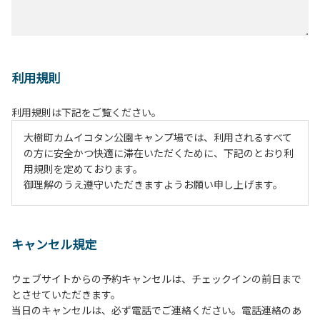
利用規則
利用規則は下記をご覧ください。
大樹町カムイコタン公園キャンプ場では、利用されるすべて
の方に安全かつ快適に滞在いただくために、下記のとおり利
用規則を定めております。
御理解のうえ遵守いただきますようお願い申し上げます。
１、動物（ペット類）の同伴は、Ａサイトのみとさせていた
だき、周囲の方への御配慮をお願いします。
キャンセル規定
２、中学生以下だけでの利用はできません。高校生以上の方
の付き添いをお願いします。
ウェブサイトからの予約キャンセルは、チェックインの前日まで
３、テントサイト（多目的広場を含む。）の使用は、事前に
とさせていただきます。
予約いただいた方のみで、連泊の方を除き、正午からです。
当日のキャンセルは、必ず電話でご連絡ください。電話連絡のあ
基本的に、テント1張りにつき1区画の予約をお願いします。