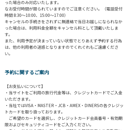
った場合のみ対応いたします。
管理棟にてチェックインの手続きを行ってください。午後3
なお受付時間が限られていますのでご注意ください。（電話受付
時前にお越しの方は、午後3時になりましたら管理棟にて手
時間 8:30～10:00、15:00～17:00）
続きを行ってください。午後5時過ぎにお越しの方は、翌朝
キャンセルの手続きをされずに無連絡で当日お越しになられなか
手続きを行ってください。
った場合は、利用料金全額をキャンセル料として頂戴いたしま
４、車両は、荷物の積み下ろし時以外は、駐車場にとめてく
す。
ださい。
また、利用予定が決まっていない状態でとりあえず予約する行為
５、チェックアウトは、午前10時まで（日帰り使用の場合は
は、他の利用者の迷惑となりますのでくれぐれもご遠慮くださ
午後5時まで）です。チェックインの手続きを行っていない
い。
方や使用人数が増えた場合は、必ず手続きを行ってくださ
い。
６、ゴミは分別されたもののみ回収します。午前8時30分か
予約に関するご案内
ら午前10時までの間にゴミステーションに出してください。
日帰り使用の方及び午前７時30分前にチェックアウトする方
は、お持ち帰りをお願いします。
【お支払いについて】
・当サイトをご利用の旅行代金等は、クレジットカードでご入金
【禁止事項】
いただきます。
カラオケ、発電機、地面での直火による焚き火、キャンプフ
・当社ではVISA・MASTER・JCB・AMEX・DINERSの各クレジッ
ァイヤー、打ち上げ式花火、テントサウナの設置
トカードを取り扱っております。
ご希望のカードを選択し、クレジットカード会員番号・有効期
【注意事項】
限およびセキュリティコードをご入力ください。