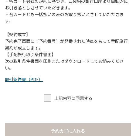
当キャンプ場のそばを流れる歴舟川は、上流で雨が降ると短
・各カード会社の規約に基づき、ご契約の銀行口座より自動的に
時間で増水し、川原で遊んでいると大変危険な状態になりや
お引き落としさせていただきます。
すく、過去にも増水により人が流される事故が数件起きてい
・各カードとも一括払いのみのお取り扱いとさせていただきま
ます。このため、河川利用者は次の事項を守り、安全に楽し
す。
く遊びましょう。
（１）川原にテントやタープを張らない。
【契約成立】
（２）雨が降ったときは川原で遊ばない。
予約完了画面に［予約番号］が発番された時点をもって手配旅行
（３）カムイコタン公園キャンプ場で雨が降らなくても、上
契約が成立します。
流で雨が降り急に増水することがあるので、水の濁りに注意
【手配旅行取引条件書面】
し、濁り始めたときには直ちに川原での遊びを中止する。
次の取引条件書面を印刷またはダウンロードしてお読みくださ
（４）キャンプ場の管理者や地元住民から川についての注意
い。
や警告があった場合は素直に耳を傾け、指示に従う。
取引条件書（PDF）
上記内容に同意する
予約カゴに入れる