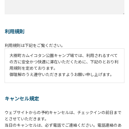
利用規則
利用規則は下記をご覧ください。
大樹町カムイコタン公園キャンプ場では、利用されるすべて
の方に安全かつ快適に滞在いただくために、下記のとおり利
用規則を定めております。
御理解のうえ遵守いただきますようお願い申し上げます。
１、動物（ペット類）の同伴は、Ａサイトのみとさせていた
だき、周囲の方への御配慮をお願いします。
キャンセル規定
２、中学生以下だけでの利用はできません。高校生以上の方
の付き添いをお願いします。
ウェブサイトからの予約キャンセルは、チェックインの前日まで
３、テントサイト（多目的広場を含む。）の使用は、事前に
とさせていただきます。
予約いただいた方のみで、連泊の方を除き、正午からです。
当日のキャンセルは、必ず電話でご連絡ください。電話連絡のあ
基本的に、テント1張りにつき1区画の予約をお願いします。