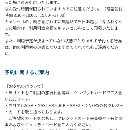
った場合のみ対応いたします。
管理棟にてチェックインの手続きを行ってください。午後3
なお受付時間が限られていますのでご注意ください。（電話受付
時前にお越しの方は、午後3時になりましたら管理棟にて手
時間 8:30～10:00、15:00～17:00）
続きを行ってください。午後5時過ぎにお越しの方は、翌朝
キャンセルの手続きをされずに無連絡で当日お越しになられなか
手続きを行ってください。
った場合は、利用料金全額をキャンセル料として頂戴いたしま
４、車両は、荷物の積み下ろし時以外は、駐車場にとめてく
す。
ださい。
また、利用予定が決まっていない状態でとりあえず予約する行為
５、チェックアウトは、午前10時まで（日帰り使用の場合は
は、他の利用者の迷惑となりますのでくれぐれもご遠慮くださ
午後5時まで）です。チェックインの手続きを行っていない
い。
方や使用人数が増えた場合は、必ず手続きを行ってくださ
い。
６、ゴミは分別されたもののみ回収します。午前8時30分か
予約に関するご案内
ら午前10時までの間にゴミステーションに出してください。
日帰り使用の方及び午前７時30分前にチェックアウトする方
は、お持ち帰りをお願いします。
【お支払いについて】
・当サイトをご利用の旅行代金等は、クレジットカードでご入金
【禁止事項】
いただきます。
カラオケ、発電機、地面での直火による焚き火、キャンプフ
・当社ではVISA・MASTER・JCB・AMEX・DINERSの各クレジッ
ァイヤー、打ち上げ式花火、テントサウナの設置
トカードを取り扱っております。
ご希望のカードを選択し、クレジットカード会員番号・有効期
【注意事項】
限およびセキュリティコードをご入力ください。