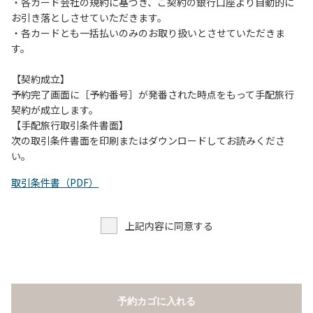
当キャンプ場のそばを流れる歴舟川は、上流で雨が降ると短
・各カード会社の規約に基づき、ご契約の銀行口座より自動的に
時間で増水し、川原で遊んでいると大変危険な状態になりや
お引き落としさせていただきます。
すく、過去にも増水により人が流される事故が数件起きてい
・各カードとも一括払いのみのお取り扱いとさせていただきま
ます。このため、河川利用者は次の事項を守り、安全に楽し
す。
く遊びましょう。
（１）川原にテントやタープを張らない。
【契約成立】
（２）雨が降ったときは川原で遊ばない。
予約完了画面に［予約番号］が発番された時点をもって手配旅行
（３）カムイコタン公園キャンプ場で雨が降らなくても、上
契約が成立します。
流で雨が降り急に増水することがあるので、水の濁りに注意
【手配旅行取引条件書面】
し、濁り始めたときには直ちに川原での遊びを中止する。
次の取引条件書面を印刷またはダウンロードしてお読みくださ
（４）キャンプ場の管理者や地元住民から川についての注意
い。
や警告があった場合は素直に耳を傾け、指示に従う。
取引条件書（PDF）
上記内容に同意する
予約カゴに入れる