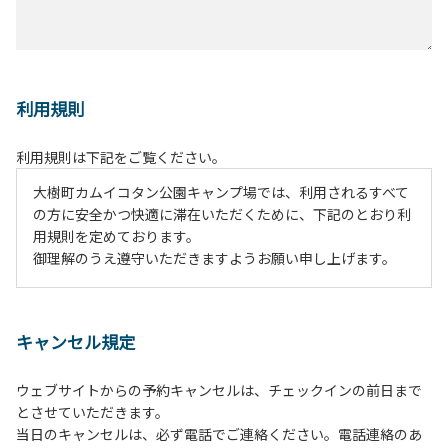
利用規則
利用規則は下記をご覧ください。
大樹町カムイコタン公園キャンプ場では、利用されるすべて
の方に安全かつ快適に滞在いただくために、下記のとおり利
用規則を定めております。
御理解のうえ遵守いただきますようお願い申し上げます。
１、動物（ペット類）の同伴は、Ａサイトのみとさせていた
だき、周囲の方への御配慮をお願いします。
キャンセル規定
２、中学生以下だけでの利用はできません。高校生以上の方
の付き添いをお願いします。
ウェブサイトからの予約キャンセルは、チェックインの前日まで
３、テントサイト（多目的広場を含む。）の使用は、事前に
とさせていただきます。
予約いただいた方のみで、連泊の方を除き、正午からです。
当日のキャンセルは、必ず電話でご連絡ください。電話連絡のあ
基本的に、テント1張りにつき1区画の予約をお願いします。