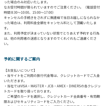
った場合のみ対応いたします。
管理棟にてチェックインの手続きを行ってください。午後3
なお受付時間が限られていますのでご注意ください。（電話受付
時前にお越しの方は、午後3時になりましたら管理棟にて手
時間 8:30～10:00、15:00～17:00）
続きを行ってください。午後5時過ぎにお越しの方は、翌朝
キャンセルの手続きをされずに無連絡で当日お越しになられなか
手続きを行ってください。
った場合は、利用料金全額をキャンセル料として頂戴いたしま
４、車両は、荷物の積み下ろし時以外は、駐車場にとめてく
す。
ださい。
また、利用予定が決まっていない状態でとりあえず予約する行為
５、チェックアウトは、午前10時まで（日帰り使用の場合は
は、他の利用者の迷惑となりますのでくれぐれもご遠慮くださ
午後5時まで）です。チェックインの手続きを行っていない
い。
方や使用人数が増えた場合は、必ず手続きを行ってくださ
い。
６、ゴミは分別されたもののみ回収します。午前8時30分か
予約に関するご案内
ら午前10時までの間にゴミステーションに出してください。
日帰り使用の方及び午前７時30分前にチェックアウトする方
は、お持ち帰りをお願いします。
【お支払いについて】
・当サイトをご利用の旅行代金等は、クレジットカードでご入金
【禁止事項】
いただきます。
カラオケ、発電機、地面での直火による焚き火、キャンプフ
・当社ではVISA・MASTER・JCB・AMEX・DINERSの各クレジッ
ァイヤー、打ち上げ式花火、テントサウナの設置
トカードを取り扱っております。
ご希望のカードを選択し、クレジットカード会員番号・有効期
【注意事項】
限およびセキュリティコードをご入力ください。