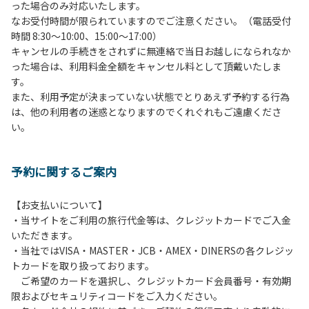
った場合のみ対応いたします。
管理棟にてチェックインの手続きを行ってください。午後3
なお受付時間が限られていますのでご注意ください。（電話受付
時前にお越しの方は、午後3時になりましたら管理棟にて手
時間 8:30～10:00、15:00～17:00）
続きを行ってください。午後5時過ぎにお越しの方は、翌朝
キャンセルの手続きをされずに無連絡で当日お越しになられなか
手続きを行ってください。
った場合は、利用料金全額をキャンセル料として頂戴いたしま
４、車両は、荷物の積み下ろし時以外は、駐車場にとめてく
す。
ださい。
また、利用予定が決まっていない状態でとりあえず予約する行為
５、チェックアウトは、午前10時まで（日帰り使用の場合は
は、他の利用者の迷惑となりますのでくれぐれもご遠慮くださ
午後5時まで）です。チェックインの手続きを行っていない
い。
方や使用人数が増えた場合は、必ず手続きを行ってくださ
い。
６、ゴミは分別されたもののみ回収します。午前8時30分か
予約に関するご案内
ら午前10時までの間にゴミステーションに出してください。
日帰り使用の方及び午前７時30分前にチェックアウトする方
は、お持ち帰りをお願いします。
【お支払いについて】
・当サイトをご利用の旅行代金等は、クレジットカードでご入金
【禁止事項】
いただきます。
カラオケ、発電機、地面での直火による焚き火、キャンプフ
・当社ではVISA・MASTER・JCB・AMEX・DINERSの各クレジッ
ァイヤー、打ち上げ式花火、テントサウナの設置
トカードを取り扱っております。
ご希望のカードを選択し、クレジットカード会員番号・有効期
【注意事項】
限およびセキュリティコードをご入力ください。