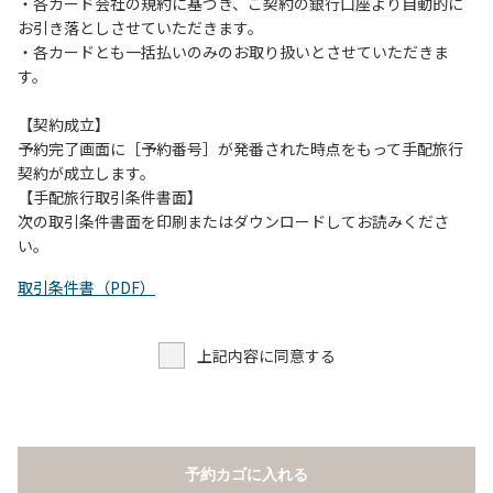
当キャンプ場のそばを流れる歴舟川は、上流で雨が降ると短
・各カード会社の規約に基づき、ご契約の銀行口座より自動的に
時間で増水し、川原で遊んでいると大変危険な状態になりや
お引き落としさせていただきます。
すく、過去にも増水により人が流される事故が数件起きてい
・各カードとも一括払いのみのお取り扱いとさせていただきま
ます。このため、河川利用者は次の事項を守り、安全に楽し
す。
く遊びましょう。
（１）川原にテントやタープを張らない。
【契約成立】
（２）雨が降ったときは川原で遊ばない。
予約完了画面に［予約番号］が発番された時点をもって手配旅行
（３）カムイコタン公園キャンプ場で雨が降らなくても、上
契約が成立します。
流で雨が降り急に増水することがあるので、水の濁りに注意
【手配旅行取引条件書面】
し、濁り始めたときには直ちに川原での遊びを中止する。
次の取引条件書面を印刷またはダウンロードしてお読みくださ
（４）キャンプ場の管理者や地元住民から川についての注意
い。
や警告があった場合は素直に耳を傾け、指示に従う。
取引条件書（PDF）
上記内容に同意する
予約カゴに入れる