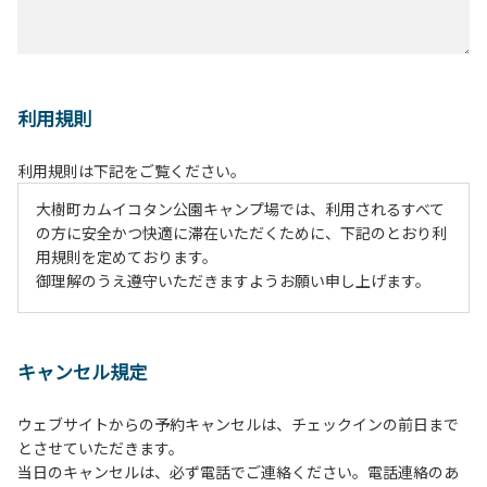
利用規則
利用規則は下記をご覧ください。
大樹町カムイコタン公園キャンプ場では、利用されるすべて
の方に安全かつ快適に滞在いただくために、下記のとおり利
用規則を定めております。
御理解のうえ遵守いただきますようお願い申し上げます。
１、動物（ペット類）の同伴は、Ａサイトのみとさせていた
だき、周囲の方への御配慮をお願いします。
キャンセル規定
２、中学生以下だけでの利用はできません。高校生以上の方
の付き添いをお願いします。
ウェブサイトからの予約キャンセルは、チェックインの前日まで
３、テントサイト（多目的広場を含む。）の使用は、事前に
とさせていただきます。
予約いただいた方のみで、連泊の方を除き、正午からです。
当日のキャンセルは、必ず電話でご連絡ください。電話連絡のあ
基本的に、テント1張りにつき1区画の予約をお願いします。