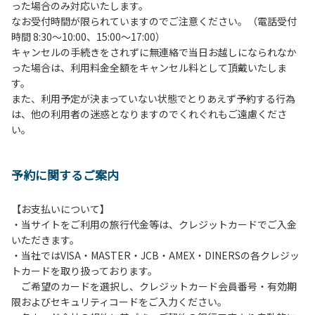
った場合のみ対応いたします。
管理棟にてチェックインの手続きを行ってください。午後3
なお受付時間が限られていますのでご注意ください。（電話受付
時前にお越しの方は、午後3時になりましたら管理棟にて手
時間 8:30～10:00、15:00～17:00）
続きを行ってください。午後5時過ぎにお越しの方は、翌朝
キャンセルの手続きをされずに無連絡で当日お越しになられなか
手続きを行ってください。
った場合は、利用料金全額をキャンセル料として頂戴いたしま
４、車両は、荷物の積み下ろし時以外は、駐車場にとめてく
す。
ださい。
また、利用予定が決まっていない状態でとりあえず予約する行為
５、チェックアウトは、午前10時まで（日帰り使用の場合は
は、他の利用者の迷惑となりますのでくれぐれもご遠慮くださ
午後5時まで）です。チェックインの手続きを行っていない
い。
方や使用人数が増えた場合は、必ず手続きを行ってくださ
い。
６、ゴミは分別されたもののみ回収します。午前8時30分か
予約に関するご案内
ら午前10時までの間にゴミステーションに出してください。
日帰り使用の方及び午前７時30分前にチェックアウトする方
は、お持ち帰りをお願いします。
【お支払いについて】
・当サイトをご利用の旅行代金等は、クレジットカードでご入金
【禁止事項】
いただきます。
カラオケ、発電機、地面での直火による焚き火、キャンプフ
・当社ではVISA・MASTER・JCB・AMEX・DINERSの各クレジッ
ァイヤー、打ち上げ式花火、テントサウナの設置
トカードを取り扱っております。
ご希望のカードを選択し、クレジットカード会員番号・有効期
【注意事項】
限およびセキュリティコードをご入力ください。