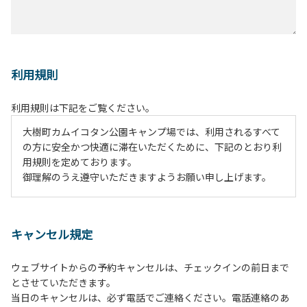
利用規則
利用規則は下記をご覧ください。
大樹町カムイコタン公園キャンプ場では、利用されるすべて
の方に安全かつ快適に滞在いただくために、下記のとおり利
用規則を定めております。
御理解のうえ遵守いただきますようお願い申し上げます。
１、動物（ペット類）の同伴は、Ａサイトのみとさせていた
だき、周囲の方への御配慮をお願いします。
キャンセル規定
２、中学生以下だけでの利用はできません。高校生以上の方
の付き添いをお願いします。
ウェブサイトからの予約キャンセルは、チェックインの前日まで
３、テントサイト（多目的広場を含む。）の使用は、事前に
とさせていただきます。
予約いただいた方のみで、連泊の方を除き、正午からです。
当日のキャンセルは、必ず電話でご連絡ください。電話連絡のあ
基本的に、テント1張りにつき1区画の予約をお願いします。