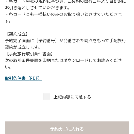
当キャンプ場のそばを流れる歴舟川は、上流で雨が降ると短
・各カード会社の規約に基づき、ご契約の銀行口座より自動的に
時間で増水し、川原で遊んでいると大変危険な状態になりや
お引き落としさせていただきます。
すく、過去にも増水により人が流される事故が数件起きてい
・各カードとも一括払いのみのお取り扱いとさせていただきま
ます。このため、河川利用者は次の事項を守り、安全に楽し
す。
く遊びましょう。
（１）川原にテントやタープを張らない。
【契約成立】
（２）雨が降ったときは川原で遊ばない。
予約完了画面に［予約番号］が発番された時点をもって手配旅行
（３）カムイコタン公園キャンプ場で雨が降らなくても、上
契約が成立します。
流で雨が降り急に増水することがあるので、水の濁りに注意
【手配旅行取引条件書面】
し、濁り始めたときには直ちに川原での遊びを中止する。
次の取引条件書面を印刷またはダウンロードしてお読みくださ
（４）キャンプ場の管理者や地元住民から川についての注意
い。
や警告があった場合は素直に耳を傾け、指示に従う。
取引条件書（PDF）
上記内容に同意する
予約カゴに入れる