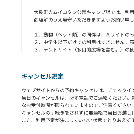
大樹町カムイコタン公園キャンプ場では、利用
御理解のうえ遵守いただきますようお願い申し
１、動物（ペット類）の同伴は、Ａサイトのみ
２、中学生以下だけでの利用はできません。高
３、テントサイト（多目的広場を含む。）の使
の予約をお願いします。管理棟にてチェックイ
ください。午後5時過ぎにお越しの方は、翌朝
４、車両は、荷物の積み下ろし時以外は、駐
キャンセル規定
５、チェックアウトは、午前10時まで（日帰
手続きを行ってください。
ウェブサイトからの予約キャンセルは、チェックイ
６、ゴミは分別されたもののみ回収します。午
当日のキャンセルは、必ず電話でご連絡ください。
にチェックアウトする方は、お持ち帰りをお願
なお受付時間が限られていますのでご注意ください。（電話受
キャンセルの手続きをされずに無連絡で当日お越し
【禁止事項】
また、利用予定が決まっていない状態でとりあえず
カラオケ、発電機、地面での直火による焚き