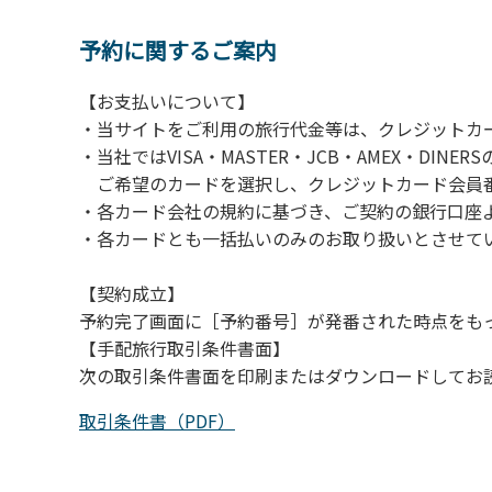
【注意事項】
当キャンプ場のそばを流れる歴舟川は、上流
予約に関するご案内
される事故が数件起きています。このため、河
【お支払いについて】
（１）川原にテントやタープを張らない。
・当サイトをご利用の旅行代金等は、クレジットカ
（２）雨が降ったときは川原で遊ばない。
・当社ではVISA・MASTER・JCB・AMEX・DI
（３）カムイコタン公園キャンプ場で雨が降
ご希望のカードを選択し、クレジットカード会員番
での遊びを中止する。
・各カード会社の規約に基づき、ご契約の銀行口座
（４）キャンプ場の管理者や地元住民から川
・各カードとも一括払いのみのお取り扱いとさせて
【契約成立】
予約完了画面に［予約番号］が発番された時点をも
【手配旅行取引条件書面】
次の取引条件書面を印刷またはダウンロードしてお
取引条件書（PDF）