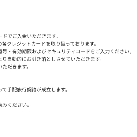
で雨が降ると短時間で増水し、川原で遊んでいると大変危険な
川利用者は次の事項を守り、安全に楽しく遊びましょう。
ードでご入金いただきます。
NERSの各クレジットカードを取り扱っております。
らなくても、上流で雨が降り急に増水することがあるので、水の
号・有効期限およびセキュリティコードをご入力ください。
より自動的にお引き落としさせていただきます。
についての注意や警告があった場合は素直に耳を傾け、指示に従
いただきます。
って手配旅行契約が成立します。
読みください。