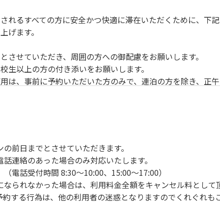
されるすべての方に安全かつ快適に滞在いただくために、下記
上げます。
とさせていただき、周囲の方への御配慮をお願いします。
校生以上の方の付き添いをお願いします。
用は、事前に予約いただいた方のみで、連泊の方を除き、正午
ンの手続きを行ってください。午後3時前にお越しの方は、午
手続きを行ってください。
車場にとめてください。
り使用の場合は午後5時まで）です。チェックインの手続きを
ンの前日までとさせていただきます。
前8時30分から午前10時までの間にゴミステーションに出して
電話連絡のあった場合のみ対応いたします。
いします。
付時間 8:30～10:00、15:00～17:00）
になられなかった場合は、利用料金全額をキャンセル料として
予約する行為は、他の利用者の迷惑となりますのでくれぐれも
火、キャンプファイヤー、打ち上げ式花火、テントサウナの設置