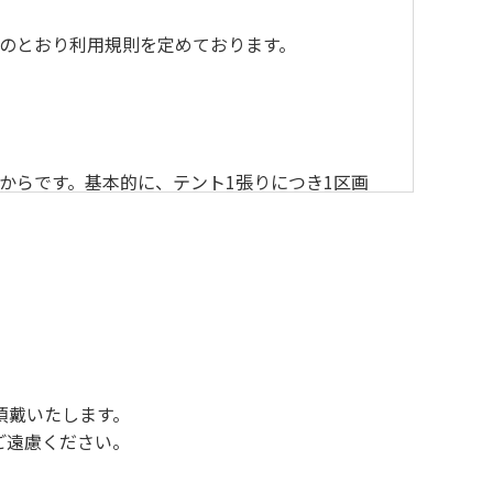
のとおり利用規則を定めております。
からです。基本的に、テント1張りにつき1区画
後3時になりましたら管理棟にて手続きを行って
行っていない方や使用人数が増えた場合は、必ず
ください。日帰り使用の方及び午前７時30分前
頂戴いたします。
ご遠慮ください。