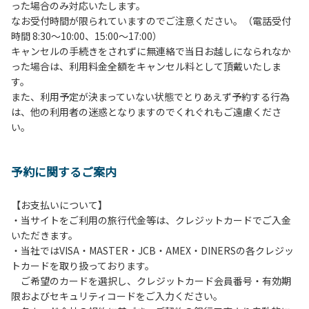
った場合のみ対応いたします。
管理棟にてチェックインの手続きを行ってください。午後3
なお受付時間が限られていますのでご注意ください。（電話受付
時前にお越しの方は、午後3時になりましたら管理棟にて手
時間 8:30～10:00、15:00～17:00）
続きを行ってください。午後5時過ぎにお越しの方は、翌朝
キャンセルの手続きをされずに無連絡で当日お越しになられなか
手続きを行ってください。
った場合は、利用料金全額をキャンセル料として頂戴いたしま
４、車両は、荷物の積み下ろし時以外は、駐車場にとめてく
す。
ださい。
また、利用予定が決まっていない状態でとりあえず予約する行為
５、チェックアウトは、午前10時まで（日帰り使用の場合は
は、他の利用者の迷惑となりますのでくれぐれもご遠慮くださ
午後5時まで）です。チェックインの手続きを行っていない
い。
方や使用人数が増えた場合は、必ず手続きを行ってくださ
い。
６、ゴミは分別されたもののみ回収します。午前8時30分か
予約に関するご案内
ら午前10時までの間にゴミステーションに出してください。
日帰り使用の方及び午前７時30分前にチェックアウトする方
は、お持ち帰りをお願いします。
【お支払いについて】
・当サイトをご利用の旅行代金等は、クレジットカードでご入金
【禁止事項】
いただきます。
カラオケ、発電機、地面での直火による焚き火、キャンプフ
・当社ではVISA・MASTER・JCB・AMEX・DINERSの各クレジッ
ァイヤー、打ち上げ式花火、テントサウナの設置
トカードを取り扱っております。
ご希望のカードを選択し、クレジットカード会員番号・有効期
【注意事項】
限およびセキュリティコードをご入力ください。