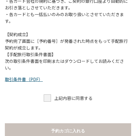
当キャンプ場のそばを流れる歴舟川は、上流で雨が降ると短
・各カード会社の規約に基づき、ご契約の銀行口座より自動的に
時間で増水し、川原で遊んでいると大変危険な状態になりや
お引き落としさせていただきます。
すく、過去にも増水により人が流される事故が数件起きてい
・各カードとも一括払いのみのお取り扱いとさせていただきま
ます。このため、河川利用者は次の事項を守り、安全に楽し
す。
く遊びましょう。
（１）川原にテントやタープを張らない。
【契約成立】
（２）雨が降ったときは川原で遊ばない。
予約完了画面に［予約番号］が発番された時点をもって手配旅行
（３）カムイコタン公園キャンプ場で雨が降らなくても、上
契約が成立します。
流で雨が降り急に増水することがあるので、水の濁りに注意
【手配旅行取引条件書面】
し、濁り始めたときには直ちに川原での遊びを中止する。
次の取引条件書面を印刷またはダウンロードしてお読みくださ
（４）キャンプ場の管理者や地元住民から川についての注意
い。
や警告があった場合は素直に耳を傾け、指示に従う。
取引条件書（PDF）
上記内容に同意する
予約カゴに入れる