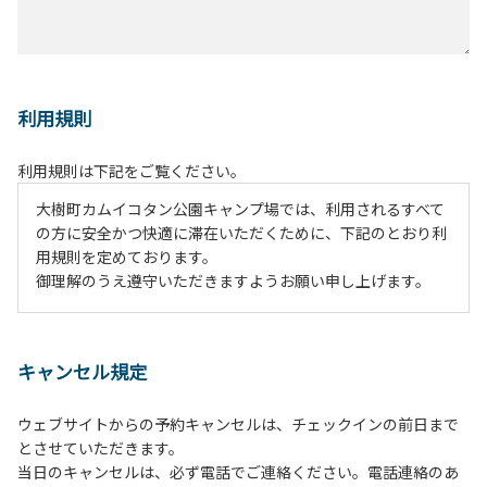
利用規則
利用規則は下記をご覧ください。
大樹町カムイコタン公園キャンプ場では、利用されるすべて
の方に安全かつ快適に滞在いただくために、下記のとおり利
用規則を定めております。
御理解のうえ遵守いただきますようお願い申し上げます。
１、動物（ペット類）の同伴は、Ａサイトのみとさせていた
だき、周囲の方への御配慮をお願いします。
キャンセル規定
２、中学生以下だけでの利用はできません。高校生以上の方
の付き添いをお願いします。
ウェブサイトからの予約キャンセルは、チェックインの前日まで
３、テントサイト（多目的広場を含む。）の使用は、事前に
とさせていただきます。
予約いただいた方のみで、連泊の方を除き、正午からです。
当日のキャンセルは、必ず電話でご連絡ください。電話連絡のあ
基本的に、テント1張りにつき1区画の予約をお願いします。