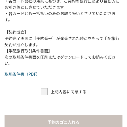
当キャンプ場のそばを流れる歴舟川は、上流で雨が降ると短
・各カード会社の規約に基づき、ご契約の銀行口座より自動的に
時間で増水し、川原で遊んでいると大変危険な状態になりや
お引き落としさせていただきます。
すく、過去にも増水により人が流される事故が数件起きてい
・各カードとも一括払いのみのお取り扱いとさせていただきま
ます。このため、河川利用者は次の事項を守り、安全に楽し
す。
く遊びましょう。
（１）川原にテントやタープを張らない。
【契約成立】
（２）雨が降ったときは川原で遊ばない。
予約完了画面に［予約番号］が発番された時点をもって手配旅行
（３）カムイコタン公園キャンプ場で雨が降らなくても、上
契約が成立します。
流で雨が降り急に増水することがあるので、水の濁りに注意
【手配旅行取引条件書面】
し、濁り始めたときには直ちに川原での遊びを中止する。
次の取引条件書面を印刷またはダウンロードしてお読みくださ
（４）キャンプ場の管理者や地元住民から川についての注意
い。
や警告があった場合は素直に耳を傾け、指示に従う。
取引条件書（PDF）
上記内容に同意する
予約カゴに入れる