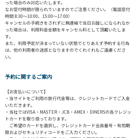
った場合のみ対応いたします。
管理棟にてチェックインの手続きを行ってください。午後3
なお受付時間が限られていますのでご注意ください。（電話受付
時前にお越しの方は、午後3時になりましたら管理棟にて手
時間 8:30～10:00、15:00～17:00）
続きを行ってください。午後5時過ぎにお越しの方は、翌朝
キャンセルの手続きをされずに無連絡で当日お越しになられなか
手続きを行ってください。
った場合は、利用料金全額をキャンセル料として頂戴いたしま
４、車両は、荷物の積み下ろし時以外は、駐車場にとめてく
す。
ださい。
また、利用予定が決まっていない状態でとりあえず予約する行為
５、チェックアウトは、午前10時まで（日帰り使用の場合は
は、他の利用者の迷惑となりますのでくれぐれもご遠慮くださ
午後5時まで）です。チェックインの手続きを行っていない
い。
方や使用人数が増えた場合は、必ず手続きを行ってくださ
い。
６、ゴミは分別されたもののみ回収します。午前8時30分か
予約に関するご案内
ら午前10時までの間にゴミステーションに出してください。
日帰り使用の方及び午前７時30分前にチェックアウトする方
は、お持ち帰りをお願いします。
【お支払いについて】
・当サイトをご利用の旅行代金等は、クレジットカードでご入金
【禁止事項】
いただきます。
カラオケ、発電機、地面での直火による焚き火、キャンプフ
・当社ではVISA・MASTER・JCB・AMEX・DINERSの各クレジッ
ァイヤー、打ち上げ式花火、テントサウナの設置
トカードを取り扱っております。
ご希望のカードを選択し、クレジットカード会員番号・有効期
【注意事項】
限およびセキュリティコードをご入力ください。