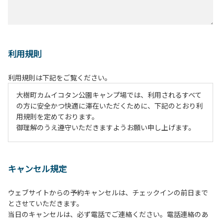
利用規則
利用規則は下記をご覧ください。
大樹町カムイコタン公園キャンプ場では、利用されるすべて
の方に安全かつ快適に滞在いただくために、下記のとおり利
用規則を定めております。
御理解のうえ遵守いただきますようお願い申し上げます。
１、動物（ペット類）の同伴は、Ａサイトのみとさせていた
だき、周囲の方への御配慮をお願いします。
キャンセル規定
２、中学生以下だけでの利用はできません。高校生以上の方
の付き添いをお願いします。
ウェブサイトからの予約キャンセルは、チェックインの前日まで
３、テントサイト（多目的広場を含む。）の使用は、事前に
とさせていただきます。
予約いただいた方のみで、連泊の方を除き、正午からです。
当日のキャンセルは、必ず電話でご連絡ください。電話連絡のあ
基本的に、テント1張りにつき1区画の予約をお願いします。