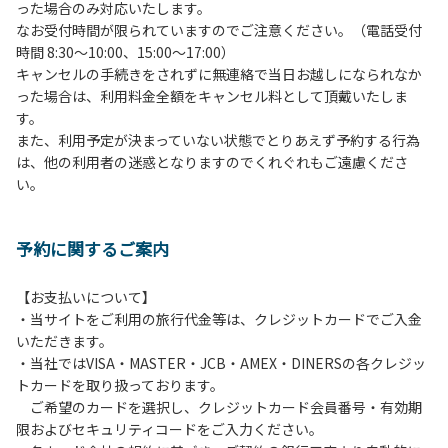
った場合のみ対応いたします。
管理棟にてチェックインの手続きを行ってください。午後3
なお受付時間が限られていますのでご注意ください。（電話受付
時前にお越しの方は、午後3時になりましたら管理棟にて手
時間 8:30～10:00、15:00～17:00）
続きを行ってください。午後5時過ぎにお越しの方は、翌朝
キャンセルの手続きをされずに無連絡で当日お越しになられなか
手続きを行ってください。
った場合は、利用料金全額をキャンセル料として頂戴いたしま
４、車両は、荷物の積み下ろし時以外は、駐車場にとめてく
す。
ださい。
また、利用予定が決まっていない状態でとりあえず予約する行為
５、チェックアウトは、午前10時まで（日帰り使用の場合は
は、他の利用者の迷惑となりますのでくれぐれもご遠慮くださ
午後5時まで）です。チェックインの手続きを行っていない
い。
方や使用人数が増えた場合は、必ず手続きを行ってくださ
い。
６、ゴミは分別されたもののみ回収します。午前8時30分か
予約に関するご案内
ら午前10時までの間にゴミステーションに出してください。
日帰り使用の方及び午前７時30分前にチェックアウトする方
は、お持ち帰りをお願いします。
【お支払いについて】
・当サイトをご利用の旅行代金等は、クレジットカードでご入金
【禁止事項】
いただきます。
カラオケ、発電機、地面での直火による焚き火、キャンプフ
・当社ではVISA・MASTER・JCB・AMEX・DINERSの各クレジッ
ァイヤー、打ち上げ式花火、テントサウナの設置
トカードを取り扱っております。
ご希望のカードを選択し、クレジットカード会員番号・有効期
【注意事項】
限およびセキュリティコードをご入力ください。