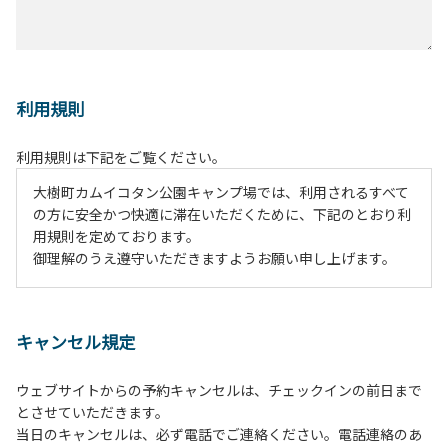
利用規則
利用規則は下記をご覧ください。
大樹町カムイコタン公園キャンプ場では、利用されるすべて
の方に安全かつ快適に滞在いただくために、下記のとおり利
用規則を定めております。
御理解のうえ遵守いただきますようお願い申し上げます。
１、動物（ペット類）の同伴は、Ａサイトのみとさせていた
だき、周囲の方への御配慮をお願いします。
キャンセル規定
２、中学生以下だけでの利用はできません。高校生以上の方
の付き添いをお願いします。
ウェブサイトからの予約キャンセルは、チェックインの前日まで
３、テントサイト（多目的広場を含む。）の使用は、事前に
とさせていただきます。
予約いただいた方のみで、連泊の方を除き、正午からです。
当日のキャンセルは、必ず電話でご連絡ください。電話連絡のあ
基本的に、テント1張りにつき1区画の予約をお願いします。