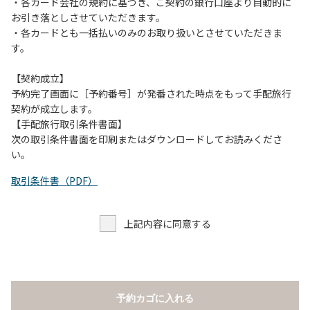
当キャンプ場のそばを流れる歴舟川は、上流で雨が降ると短
・各カード会社の規約に基づき、ご契約の銀行口座より自動的に
時間で増水し、川原で遊んでいると大変危険な状態になりや
お引き落としさせていただきます。
すく、過去にも増水により人が流される事故が数件起きてい
・各カードとも一括払いのみのお取り扱いとさせていただきま
ます。このため、河川利用者は次の事項を守り、安全に楽し
す。
く遊びましょう。
（１）川原にテントやタープを張らない。
【契約成立】
（２）雨が降ったときは川原で遊ばない。
予約完了画面に［予約番号］が発番された時点をもって手配旅行
（３）カムイコタン公園キャンプ場で雨が降らなくても、上
契約が成立します。
流で雨が降り急に増水することがあるので、水の濁りに注意
【手配旅行取引条件書面】
し、濁り始めたときには直ちに川原での遊びを中止する。
次の取引条件書面を印刷またはダウンロードしてお読みくださ
（４）キャンプ場の管理者や地元住民から川についての注意
い。
や警告があった場合は素直に耳を傾け、指示に従う。
取引条件書（PDF）
上記内容に同意する
予約カゴに入れる