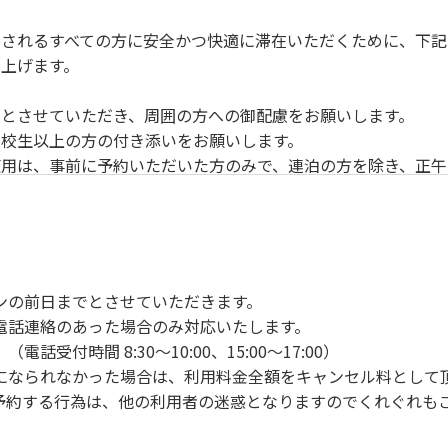
されるすべての方に安全かつ快適に滞在いただくために、下記
上げます。
とさせていただき、周囲の方への御配慮をお願いします。
校生以上の方の付き添いをお願いします。
用は、事前に予約いただいた方のみで、連泊の方を除き、正午
ンの手続きを行ってください。午後3時前にお越しの方は、午
手続きを行ってください。
車場にとめてください。
り使用の場合は午後5時まで）です。チェックインの手続きを
ンの前日までとさせていただきます。
前8時30分から午前10時までの間にゴミステーションに出して
電話連絡のあった場合のみ対応いたします。
いします。
付時間 8:30～10:00、15:00～17:00）
になられなかった場合は、利用料金全額をキャンセル料として
予約する行為は、他の利用者の迷惑となりますのでくれぐれも
火、キャンプファイヤー、打ち上げ式花火、テントサウナの設置