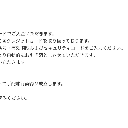
で雨が降ると短時間で増水し、川原で遊んでいると大変危険な
川利用者は次の事項を守り、安全に楽しく遊びましょう。
ードでご入金いただきます。
NERSの各クレジットカードを取り扱っております。
らなくても、上流で雨が降り急に増水することがあるので、水の
号・有効期限およびセキュリティコードをご入力ください。
より自動的にお引き落としさせていただきます。
についての注意や警告があった場合は素直に耳を傾け、指示に従
いただきます。
って手配旅行契約が成立します。
読みください。