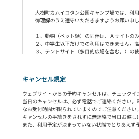
大樹町カムイコタン公園キャンプ場では、利用
御理解のうえ遵守いただきますようお願い申し
１、動物（ペット類）の同伴は、Ａサイトのみ
２、中学生以下だけでの利用はできません。高
３、テントサイト（多目的広場を含む。）の使
の予約をお願いします。管理棟にてチェックイ
ください。午後5時過ぎにお越しの方は、翌朝
４、車両は、荷物の積み下ろし時以外は、駐
キャンセル規定
５、チェックアウトは、午前10時まで（日帰
手続きを行ってください。
ウェブサイトからの予約キャンセルは、チェックイ
６、ゴミは分別されたもののみ回収します。午
当日のキャンセルは、必ず電話でご連絡ください。
にチェックアウトする方は、お持ち帰りをお願
なお受付時間が限られていますのでご注意ください。（電話受
キャンセルの手続きをされずに無連絡で当日お越し
【禁止事項】
また、利用予定が決まっていない状態でとりあえず
カラオケ、発電機、地面での直火による焚き