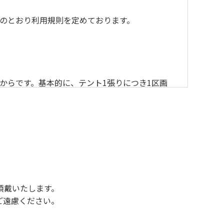
のとおり利用規則を定めております。
からです。基本的に、テント1張りにつき1区画
後3時になりましたら管理棟にて手続きを行って
行っていない方や使用人数が増えた場合は、必ず
ください。日帰り使用の方及び午前７時30分前
頂戴いたします。
ご遠慮ください。