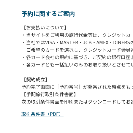
【注意事項】
当キャンプ場のそばを流れる歴舟川は、上流
予約に関するご案内
される事故が数件起きています。このため、河
【お支払いについて】
（１）川原にテントやタープを張らない。
・当サイトをご利用の旅行代金等は、クレジットカ
（２）雨が降ったときは川原で遊ばない。
・当社ではVISA・MASTER・JCB・AMEX・DI
（３）カムイコタン公園キャンプ場で雨が降
ご希望のカードを選択し、クレジットカード会員番
での遊びを中止する。
・各カード会社の規約に基づき、ご契約の銀行口座
（４）キャンプ場の管理者や地元住民から川
・各カードとも一括払いのみのお取り扱いとさせて
【契約成立】
予約完了画面に［予約番号］が発番された時点をも
【手配旅行取引条件書面】
次の取引条件書面を印刷またはダウンロードしてお
取引条件書（PDF）