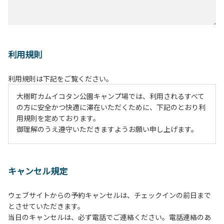
利用規則
利用規則は下記をご覧ください。
大樹町カムイコタン公園キャンプ場では、利用されるすべて
の方に安全かつ快適に滞在いただくために、下記のとおり利
用規則を定めております。
御理解のうえ遵守いただきますようお願い申し上げます。
１、動物（ペット類）の同伴は、Ａサイトのみとさせていた
だき、周囲の方への御配慮をお願いします。
キャンセル規定
２、中学生以下だけでの利用はできません。高校生以上の方
の付き添いをお願いします。
ウェブサイトからの予約キャンセルは、チェックインの前日まで
３、テントサイト（多目的広場を含む。）の使用は、事前に
とさせていただきます。
予約いただいた方のみで、連泊の方を除き、正午からです。
当日のキャンセルは、必ず電話でご連絡ください。電話連絡のあ
基本的に、テント1張りにつき1区画の予約をお願いします。