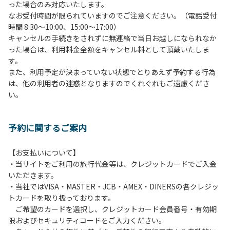
った場合のみ対応いたします。
管理棟にてチェックインの手続きを行ってください。午後3
なお受付時間が限られていますのでご注意ください。（電話受付
時前にお越しの方は、午後3時になりましたら管理棟にて手
時間 8:30～10:00、15:00～17:00）
続きを行ってください。午後5時過ぎにお越しの方は、翌朝
キャンセルの手続きをされずに無連絡で当日お越しになられなか
手続きを行ってください。
った場合は、利用料金全額をキャンセル料として頂戴いたしま
４、車両は、荷物の積み下ろし時以外は、駐車場にとめてく
す。
ださい。
また、利用予定が決まっていない状態でとりあえず予約する行為
５、チェックアウトは、午前10時まで（日帰り使用の場合は
は、他の利用者の迷惑となりますのでくれぐれもご遠慮くださ
午後5時まで）です。チェックインの手続きを行っていない
い。
方や使用人数が増えた場合は、必ず手続きを行ってくださ
い。
６、ゴミは分別されたもののみ回収します。午前8時30分か
予約に関するご案内
ら午前10時までの間にゴミステーションに出してください。
日帰り使用の方及び午前７時30分前にチェックアウトする方
は、お持ち帰りをお願いします。
【お支払いについて】
・当サイトをご利用の旅行代金等は、クレジットカードでご入金
【禁止事項】
いただきます。
カラオケ、発電機、地面での直火による焚き火、キャンプフ
・当社ではVISA・MASTER・JCB・AMEX・DINERSの各クレジッ
ァイヤー、打ち上げ式花火、テントサウナの設置
トカードを取り扱っております。
ご希望のカードを選択し、クレジットカード会員番号・有効期
【注意事項】
限およびセキュリティコードをご入力ください。