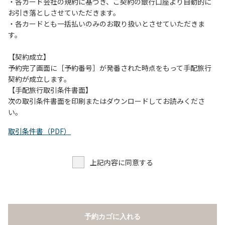
当キャンプ場のそばを流れる歴舟川は、上流で雨が降ると短
・各カード会社の規約に基づき、ご契約の銀行口座より自動的に
時間で増水し、川原で遊んでいると大変危険な状態になりや
お引き落としさせていただきます。
すく、過去にも増水により人が流される事故が数件起きてい
・各カードとも一括払いのみのお取り扱いとさせていただきま
ます。このため、河川利用者は次の事項を守り、安全に楽し
す。
く遊びましょう。
（１）川原にテントやタープを張らない。
【契約成立】
（２）雨が降ったときは川原で遊ばない。
予約完了画面に［予約番号］が発番された時点をもって手配旅行
（３）カムイコタン公園キャンプ場で雨が降らなくても、上
契約が成立します。
流で雨が降り急に増水することがあるので、水の濁りに注意
【手配旅行取引条件書面】
し、濁り始めたときには直ちに川原での遊びを中止する。
次の取引条件書面を印刷またはダウンロードしてお読みくださ
（４）キャンプ場の管理者や地元住民から川についての注意
い。
や警告があった場合は素直に耳を傾け、指示に従う。
取引条件書（PDF）
上記内容に同意する
予約カゴに入れる