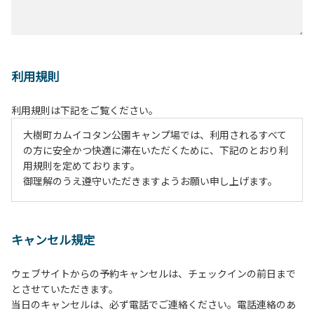
利用規則
利用規則は下記をご覧ください。
大樹町カムイコタン公園キャンプ場では、利用されるすべて
の方に安全かつ快適に滞在いただくために、下記のとおり利
用規則を定めております。
御理解のうえ遵守いただきますようお願い申し上げます。
１、動物（ペット類）の同伴は、Ａサイトのみとさせていた
だき、周囲の方への御配慮をお願いします。
キャンセル規定
２、中学生以下だけでの利用はできません。高校生以上の方
の付き添いをお願いします。
ウェブサイトからの予約キャンセルは、チェックインの前日まで
３、テントサイト（多目的広場を含む。）の使用は、事前に
とさせていただきます。
予約いただいた方のみで、連泊の方を除き、正午からです。
当日のキャンセルは、必ず電話でご連絡ください。電話連絡のあ
基本的に、テント1張りにつき1区画の予約をお願いします。