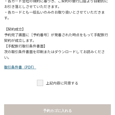
当キャンプ場のそばを流れる歴舟川は、上流で雨が降ると短
・各カード会社の規約に基づき、ご契約の銀行口座より自動的に
時間で増水し、川原で遊んでいると大変危険な状態になりや
お引き落としさせていただきます。
すく、過去にも増水により人が流される事故が数件起きてい
・各カードとも一括払いのみのお取り扱いとさせていただきま
ます。このため、河川利用者は次の事項を守り、安全に楽し
す。
く遊びましょう。
（１）川原にテントやタープを張らない。
【契約成立】
（２）雨が降ったときは川原で遊ばない。
予約完了画面に［予約番号］が発番された時点をもって手配旅行
（３）カムイコタン公園キャンプ場で雨が降らなくても、上
契約が成立します。
流で雨が降り急に増水することがあるので、水の濁りに注意
【手配旅行取引条件書面】
し、濁り始めたときには直ちに川原での遊びを中止する。
次の取引条件書面を印刷またはダウンロードしてお読みくださ
（４）キャンプ場の管理者や地元住民から川についての注意
い。
や警告があった場合は素直に耳を傾け、指示に従う。
取引条件書（PDF）
上記内容に同意する
予約カゴに入れる