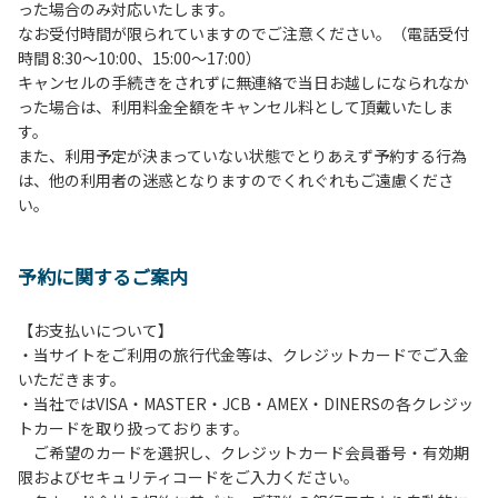
った場合のみ対応いたします。
管理棟にてチェックインの手続きを行ってください。午後3
なお受付時間が限られていますのでご注意ください。（電話受付
時前にお越しの方は、午後3時になりましたら管理棟にて手
時間 8:30～10:00、15:00～17:00）
続きを行ってください。午後5時過ぎにお越しの方は、翌朝
キャンセルの手続きをされずに無連絡で当日お越しになられなか
手続きを行ってください。
った場合は、利用料金全額をキャンセル料として頂戴いたしま
４、車両は、荷物の積み下ろし時以外は、駐車場にとめてく
す。
ださい。
また、利用予定が決まっていない状態でとりあえず予約する行為
５、チェックアウトは、午前10時まで（日帰り使用の場合は
は、他の利用者の迷惑となりますのでくれぐれもご遠慮くださ
午後5時まで）です。チェックインの手続きを行っていない
い。
方や使用人数が増えた場合は、必ず手続きを行ってくださ
い。
６、ゴミは分別されたもののみ回収します。午前8時30分か
予約に関するご案内
ら午前10時までの間にゴミステーションに出してください。
日帰り使用の方及び午前７時30分前にチェックアウトする方
は、お持ち帰りをお願いします。
【お支払いについて】
・当サイトをご利用の旅行代金等は、クレジットカードでご入金
【禁止事項】
いただきます。
カラオケ、発電機、地面での直火による焚き火、キャンプフ
・当社ではVISA・MASTER・JCB・AMEX・DINERSの各クレジッ
ァイヤー、打ち上げ式花火、テントサウナの設置
トカードを取り扱っております。
ご希望のカードを選択し、クレジットカード会員番号・有効期
【注意事項】
限およびセキュリティコードをご入力ください。