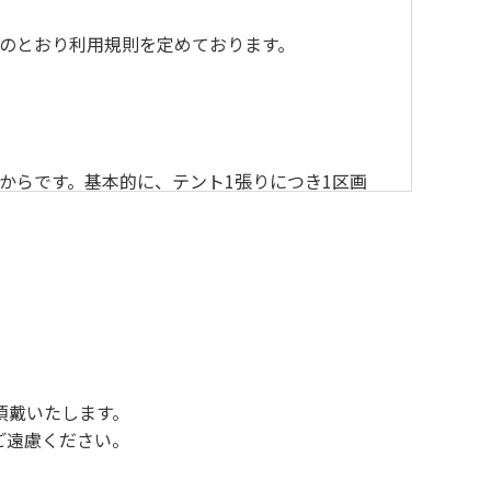
のとおり利用規則を定めております。
からです。基本的に、テント1張りにつき1区画
後3時になりましたら管理棟にて手続きを行って
行っていない方や使用人数が増えた場合は、必ず
ください。日帰り使用の方及び午前７時30分前
頂戴いたします。
ご遠慮ください。