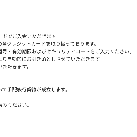
で雨が降ると短時間で増水し、川原で遊んでいると大変危険な
川利用者は次の事項を守り、安全に楽しく遊びましょう。
ードでご入金いただきます。
NERSの各クレジットカードを取り扱っております。
らなくても、上流で雨が降り急に増水することがあるので、水の
号・有効期限およびセキュリティコードをご入力ください。
より自動的にお引き落としさせていただきます。
についての注意や警告があった場合は素直に耳を傾け、指示に従
いただきます。
って手配旅行契約が成立します。
読みください。