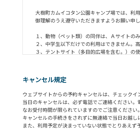
大樹町カムイコタン公園キャンプ場では、利用
御理解のうえ遵守いただきますようお願い申し
１、動物（ペット類）の同伴は、Ａサイトのみ
２、中学生以下だけでの利用はできません。高
３、テントサイト（多目的広場を含む。）の使
の予約をお願いします。管理棟にてチェックイ
ください。午後5時過ぎにお越しの方は、翌朝
４、車両は、荷物の積み下ろし時以外は、駐
キャンセル規定
５、チェックアウトは、午前10時まで（日帰
手続きを行ってください。
ウェブサイトからの予約キャンセルは、チェックイ
６、ゴミは分別されたもののみ回収します。午
当日のキャンセルは、必ず電話でご連絡ください。
にチェックアウトする方は、お持ち帰りをお願
なお受付時間が限られていますのでご注意ください。（電話受
キャンセルの手続きをされずに無連絡で当日お越し
【禁止事項】
また、利用予定が決まっていない状態でとりあえず
カラオケ、発電機、地面での直火による焚き