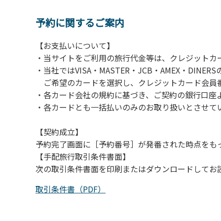
【注意事項】
当キャンプ場のそばを流れる歴舟川は、上流
予約に関するご案内
される事故が数件起きています。このため、河
【お支払いについて】
（１）川原にテントやタープを張らない。
・当サイトをご利用の旅行代金等は、クレジットカ
（２）雨が降ったときは川原で遊ばない。
・当社ではVISA・MASTER・JCB・AMEX・DI
（３）カムイコタン公園キャンプ場で雨が降
ご希望のカードを選択し、クレジットカード会員番
での遊びを中止する。
・各カード会社の規約に基づき、ご契約の銀行口座
（４）キャンプ場の管理者や地元住民から川
・各カードとも一括払いのみのお取り扱いとさせて
【契約成立】
予約完了画面に［予約番号］が発番された時点をも
【手配旅行取引条件書面】
次の取引条件書面を印刷またはダウンロードしてお
取引条件書（PDF）