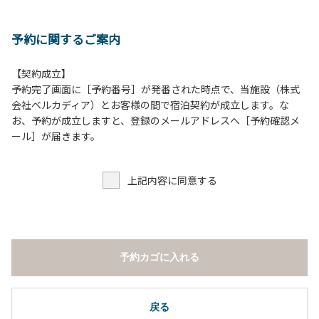
６．当ゲストハウスの営業施設以外の場所に許可なく立ち入
ったり、立ち入りを強要しないでください。
予約に関するご案内
７．廊下やロビー等の場所に所持品を放置しないでくださ
い。
８．未成年のみのご宿泊は、特に保護者の許可のない限りお
【契約成立】
断りさせていただきます。
予約完了画面に［予約番号］が発番された時点で、当施設（株式
会社ベルカディア）とお客様の間で宿泊契約が成立します。な
【維持管理上お守りいただきたい事項】
お、予約が成立しますと、登録のメールアドレスへ［予約確認メ
１．動物、鳥類（ペット類）の同伴はご遠慮願います。
ール］が届きます。
２．著しく悪臭を発するものは持ち込まないでください。
３．適法に所持を許可されていない鉄砲刀剣類、薬物などは
上記内容に同意する
持ち込まないでください。
４．施設内の装飾品を外したり、移動させたりしないでくだ
さい。
５．宿泊登録をされていない方を施設内に入れないでくださ
い。
予約カゴに入れる
６．近隣住民に迷惑となるような、高声放歌、喧騒な行為、
その他、他人に嫌悪感を与えるような行為はお控えくださ
い。
７．客室での飲酒・食事はお断りしております。談話室をご
戻る