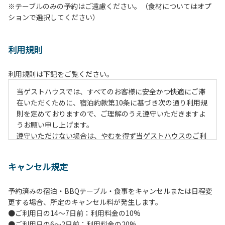
※テーブルのみの予約はご遠慮ください。（食材についてはオプ
ションで選択してください）
利用規則
利用規則は下記をご覧ください。
当ゲストハウスでは、すべてのお客様に安全かつ快適にご滞
在いただくために、宿泊約款第10条に基づき次の通り利用規
則を定めておりますので、ご理解のうえ遵守いただきますよ
うお願い申し上げます。
遵守いただけない場合は、やむを得ず当ゲストハウスのご利
用をお断りすることがございますので、ご留意くださいます
ようお願い申し上げます。
キャンセル規定
【火災予防上お守りいただきたい事項】
予約済みの宿泊・BBQテーブル・食事をキャンセルまたは日程変
１．当施設内に火薬や揮発油など、発火物、引火性物質は持
更する場合、所定のキャンセル料が発生します。
ち込まないでください。
●ご利用日の14～7日前：利用料金の10%
２．喫煙は、所定の場所（①正面玄関出て左側 ②2階喫煙
●ご利用日の6～2日前：利用料金の20%
ルーム）にてお願いします。所定の場所以外での喫煙はご遠