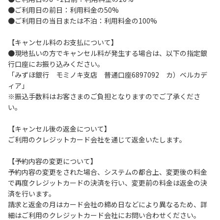
●ご利用日の前日：利用料金の50%
慮願います。
●ご利用日の当日または不泊：利用料金の100%
３．客室内は全室禁煙です。
４．国宝指定の施設が隣接していますので当施設周辺の屋外
【キャンセル料のお支払について】
での花火、焚火は厳禁です。
●現地払いの方でキャンセル料が発生する場合は、以下の指定銀
５．その他、火災の原因となるような行為は厳禁です。
行口座にお振り込みください。
「みずほ銀行 モミノキ支店 普通口座6897092 カ）ベルカデ
【保安上お守りいただきたい事項】
ィア」
１．ご滞在中にお部屋から出られる際には、施錠をしてくだ
※振込手数料はお客さまのご負担となりますのでご了承くださ
さい。
い。
２．館外へ外出される際は、フロントに鍵をお預けくださ
い。
【キャンセル後の返金について】
３．貴重品の管理は各自で行ってください。１階廊下中央に
ご利用のクレジットカード会社を通じて返金いたします。
貴重品ロッカーをご用意しております。
４．ご訪問客と客室内でのご面会はご遠慮ください。ご面会
【予約内容の変更について】
はロビー又はラウンジをご利用ください。
予約内容の変更をされた場合、システムの都合上、変更後の料金
５．２２：００以降の外出は出来ません。２２：００～翌
で再度クレジットカードの決済を行い、変更前の料金は返金の決
６：００の間、出入り口は施錠しております。
済を行います。
セキュリティ警備につき、無断で開錠されますと警備会
請求と返金の月はカード会社の締め日などにより異なるため、詳
社へ発報されてしまいます。（緊急外出が必要な際は宿直ス
細はご利用のクレジットカード会社にお問い合わせください。
タッフへお声掛けください）