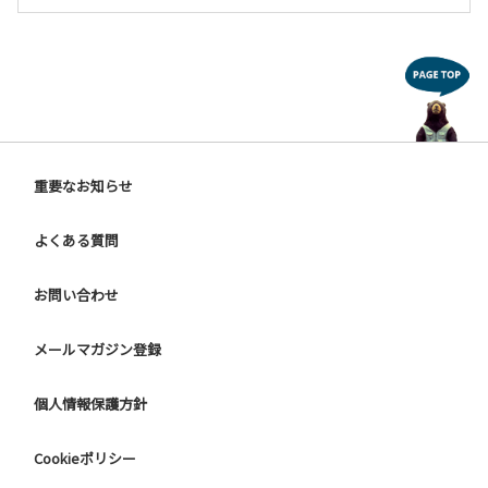
利用ください。
８．泥酔状態での入浴はご遠慮願います。
９．布団は必ずシーツをセットしてご利用ください。
１０．不可抗力以外の事由により建造物、家具、備品その他
の物品を損傷、紛失、あるいは汚染させた場合には、相当額
を弁償していただくことがあります。
【その他お守りいただきたい事項】
重要なお知らせ
１．当ゲストハウス内で賭博または風紀を乱すような行為は
なさらないでください。
よくある質問
２．睡眠薬その他の薬物の使用により、他のお客様あるいは
当ゲストハウスに迷惑をかける行為はおやめください。
３．当ゲストハウス内では当ゲストハウスの許可なしに、広
お問い合わせ
告物の配布、掲示または物品の販売等はなさらないでくださ
い。
メールマガジン登録
４．お買物代、切符代、タクシー代、郵便切手代、お荷物送
料等のお立替えはお断りさせていただきます。
個人情報保護方針
５．ご予定の宿泊日数を変更なさる場合は、あらかじめフロ
ント係員にご連絡ください。ご延長の場合はそれまでのお支
Cookieポリシー
払いをお願い申しあげます。
６．暴力団等反社会勢力及びその関係者ならびに公共の秩