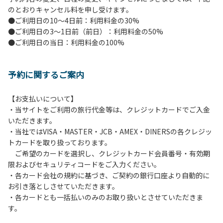
のとおりキャンセル料を申し受けます。
【ペンションでの取り組み】
●ご利用日の10～4日前：利用料金の30%
・お食事は席数を減らしソーシャルディスタンスを確保して
●ご利用日の3～1日前（前日）：利用料金の50%
のお食事。
●ご利用日の当日：利用料金の100%
・お食事は18時と19時の2回に分けて行います。（ご希望の
時間がある方はお申し出ください）
・スタッフはマスクをして接客。
予約に関するご案内
・玄関、食堂に手指の消毒スプレーを設置。
・チェックイン時の体温測定。
・定期的な施設の消毒。
【お支払いについて】
・スタッフの体調管理、健康チェックの徹底。
・当サイトをご利用の旅行代金等は、クレジットカードでご入金
・使い捨てスリッパをご用意しております。
いただきます。
・施設内の換気。
・当社ではVISA・MASTER・JCB・AMEX・DINERSの各クレジッ
※食事中は窓を開けて換気をさせていただく場合がございま
トカードを取り扱っております。
す。また、山の上なので朝晩は冷えます。服装は１枚多めに
ご希望のカードを選択し、クレジットカード会員番号・有効期
ご用意ください。
限およびセキュリティコードをご入力ください。
・各カード会社の規約に基づき、ご契約の銀行口座より自動的に
【お客様へお願い】
お引き落としさせていただきます。
・パブリックスペースでは、食事中以外はマスクの着用をお
・各カードとも一括払いのみのお取り扱いとさせていただきま
願いします。
す。
・入館時は玄関に備え付けの消毒スプレーで手指の消毒をお