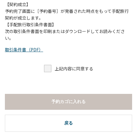
願いします。
【契約成立】
・トイレは各客室のトイレをご利用ください。
予約完了画面に［予約番号］が発番された時点をもって手配旅行
※緊急時以外の食堂のトイレの使用は禁止とさせていただき
契約が成立します。
ます。
【手配旅行取引条件書面】
次の取引条件書面を印刷またはダウンロードしてお読みくださ
い。
取引条件書（PDF）
上記内容に同意する
予約カゴに入れる
戻る