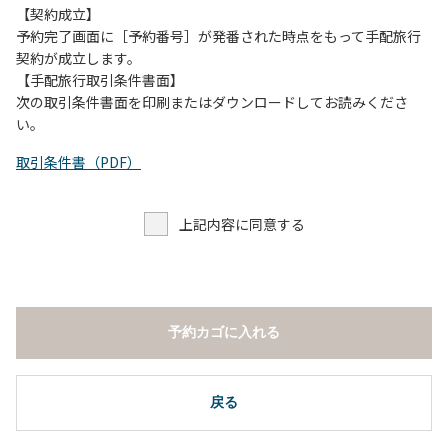
願いします。
【契約成立】
・トイレは各客室のトイレをご利用ください。
予約完了画面に［予約番号］が発番された時点をもって手配旅行
※緊急時以外の食堂のトイレの使用は禁止とさせていただき
契約が成立します。
ます。
【手配旅行取引条件書面】
次の取引条件書面を印刷またはダウンロードしてお読みくださ
い。
取引条件書（PDF）
上記内容に同意する
予約カゴに入れる
戻る