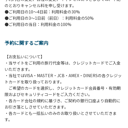
のとおりキャンセル料を申し受けます。
【ペンションでの取り組み】
●ご利用日の10～4日前：利用料金の30%
・お食事は席数を減らしソーシャルディスタンスを確保して
●ご利用日の3～1日前（前日）：利用料金の50%
のお食事。
●ご利用日の当日：利用料金の100%
・お食事は18時と19時の2回に分けて行います。（ご希望の
時間がある方はお申し出ください）
・スタッフはマスクをして接客。
予約に関するご案内
・玄関、食堂に手指の消毒スプレーを設置。
・チェックイン時の体温測定。
・定期的な施設の消毒。
【お支払いについて】
・スタッフの体調管理、健康チェックの徹底。
・当サイトをご利用の旅行代金等は、クレジットカードでご入金
・使い捨てスリッパをご用意しております。
いただきます。
・施設内の換気。
・当社ではVISA・MASTER・JCB・AMEX・DINERSの各クレジッ
※食事中は窓を開けて換気をさせていただく場合がございま
トカードを取り扱っております。
す。また、山の上なので朝晩は冷えます。服装は１枚多めに
ご希望のカードを選択し、クレジットカード会員番号・有効期
ご用意ください。
限およびセキュリティコードをご入力ください。
・各カード会社の規約に基づき、ご契約の銀行口座より自動的に
【お客様へお願い】
お引き落としさせていただきます。
・パブリックスペースでは、食事中以外はマスクの着用をお
・各カードとも一括払いのみのお取り扱いとさせていただきま
願いします。
す。
・入館時は玄関に備え付けの消毒スプレーで手指の消毒をお