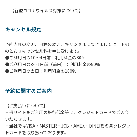
【新型コロナウイルス対策について】
現在通常よりお客様の人数を減らして予約を受け付けていま
す。
キャンセル規定
また、今後の状況次第で変わる場合がありますのでご了承く
ださい。
予約内容の変更、日程の変更、キャンセルにつきましては、下記
のとおりキャンセル料を申し受けます。
【ペンションでの取り組み】
●ご利用日の10～4日前：利用料金の30%
・お食事は席数を減らしソーシャルディスタンスを確保して
●ご利用日の3～1日前（前日）：利用料金の50%
のお食事。
●ご利用日の当日：利用料金の100%
・お食事は18時と19時の2回に分けて行います。（ご希望の
時間がある方はお申し出ください）
・スタッフはマスクをして接客。
予約に関するご案内
・玄関、食堂に手指の消毒スプレーを設置。
・チェックイン時の体温測定。
・定期的な施設の消毒。
【お支払いについて】
・スタッフの体調管理、健康チェックの徹底。
・当サイトをご利用の旅行代金等は、クレジットカードでご入金
・使い捨てスリッパをご用意しております。
いただきます。
・施設内の換気。
・当社ではVISA・MASTER・JCB・AMEX・DINERSの各クレジッ
※食事中は窓を開けて換気をさせていただく場合がございま
トカードを取り扱っております。