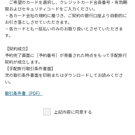
す。また、山の上なので朝晩は冷えます。服装は１枚多めに
ご希望のカードを選択し、クレジットカード会員番号・有効期
ご用意ください。
限およびセキュリティコードをご入力ください。
・各カード会社の規約に基づき、ご契約の銀行口座より自動的に
【お客様へお願い】
お引き落としさせていただきます。
・パブリックスペースでは、食事中以外はマスクの着用をお
・各カードとも一括払いのみのお取り扱いとさせていただきま
願いします。
す。
・入館時は玄関に備え付けの消毒スプレーで手指の消毒をお
願いします。
【契約成立】
・トイレは各客室のトイレをご利用ください。
予約完了画面に［予約番号］が発番された時点をもって手配旅行
※緊急時以外の食堂のトイレの使用は禁止とさせていただき
契約が成立します。
ます。
【手配旅行取引条件書面】
次の取引条件書面を印刷またはダウンロードしてお読みくださ
い。
取引条件書（PDF）
上記内容に同意する