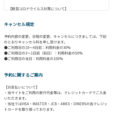
【新型コロナウイルス対策について】
現在通常よりお客様の人数を減らして予約を受け付けていま
す。
キャンセル規定
また、今後の状況次第で変わる場合がありますのでご了承く
ださい。
予約内容の変更、日程の変更、キャンセルにつきましては、下記
のとおりキャンセル料を申し受けます。
【ペンションでの取り組み】
●ご利用日の10～4日前：利用料金の30%
・お食事は席数を減らしソーシャルディスタンスを確保して
●ご利用日の3～1日前（前日）：利用料金の50%
のお食事。
●ご利用日の当日：利用料金の100%
・お食事は18時と19時の2回に分けて行います。（ご希望の
時間がある方はお申し出ください）
・スタッフはマスクをして接客。
予約に関するご案内
・玄関、食堂に手指の消毒スプレーを設置。
・チェックイン時の体温測定。
・定期的な施設の消毒。
【お支払いについて】
・スタッフの体調管理、健康チェックの徹底。
・当サイトをご利用の旅行代金等は、クレジットカードでご入金
・使い捨てスリッパをご用意しております。
いただきます。
・施設内の換気。
・当社ではVISA・MASTER・JCB・AMEX・DINERSの各クレジッ
※食事中は窓を開けて換気をさせていただく場合がございま
トカードを取り扱っております。