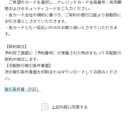
す。また、山の上なので朝晩は冷えます。服装は１枚多めに
ご希望のカードを選択し、クレジットカード会員番号・有効期
ご用意ください。
限およびセキュリティコードをご入力ください。
・各カード会社の規約に基づき、ご契約の銀行口座より自動的に
【お客様へお願い】
お引き落としさせていただきます。
・パブリックスペースでは、食事中以外はマスクの着用をお
・各カードとも一括払いのみのお取り扱いとさせていただきま
願いします。
す。
・入館時は玄関に備え付けの消毒スプレーで手指の消毒をお
願いします。
【契約成立】
・トイレは各客室のトイレをご利用ください。
予約完了画面に［予約番号］が発番された時点をもって手配旅行
※緊急時以外の食堂のトイレの使用は禁止とさせていただき
契約が成立します。
ます。
【手配旅行取引条件書面】
次の取引条件書面を印刷またはダウンロードしてお読みくださ
い。
取引条件書（PDF）
上記内容に同意する