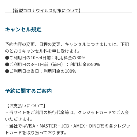
【新型コロナウイルス対策について】
現在通常よりお客様の人数を減らして予約を受け付けていま
す。
キャンセル規定
また、今後の状況次第で変わる場合がありますのでご了承く
ださい。
予約内容の変更、日程の変更、キャンセルにつきましては、下記
のとおりキャンセル料を申し受けます。
【ペンションでの取り組み】
●ご利用日の10～4日前：利用料金の30%
・お食事は席数を減らしソーシャルディスタンスを確保して
●ご利用日の3～1日前（前日）：利用料金の50%
のお食事。
●ご利用日の当日：利用料金の100%
・お食事は18時と19時の2回に分けて行います。（ご希望の
時間がある方はお申し出ください）
・スタッフはマスクをして接客。
予約に関するご案内
・玄関、食堂に手指の消毒スプレーを設置。
・チェックイン時の体温測定。
・定期的な施設の消毒。
【お支払いについて】
・スタッフの体調管理、健康チェックの徹底。
・当サイトをご利用の旅行代金等は、クレジットカードでご入金
・使い捨てスリッパをご用意しております。
いただきます。
・施設内の換気。
・当社ではVISA・MASTER・JCB・AMEX・DINERSの各クレジッ
※食事中は窓を開けて換気をさせていただく場合がございま
トカードを取り扱っております。