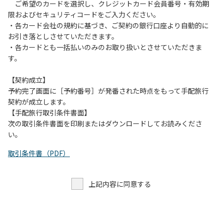
す。また、山の上なので朝晩は冷えます。服装は１枚多めに
ご希望のカードを選択し、クレジットカード会員番号・有効期
ご用意ください。
限およびセキュリティコードをご入力ください。
・各カード会社の規約に基づき、ご契約の銀行口座より自動的に
【お客様へお願い】
お引き落としさせていただきます。
・パブリックスペースでは、食事中以外はマスクの着用をお
・各カードとも一括払いのみのお取り扱いとさせていただきま
願いします。
す。
・入館時は玄関に備え付けの消毒スプレーで手指の消毒をお
願いします。
【契約成立】
・トイレは各客室のトイレをご利用ください。
予約完了画面に［予約番号］が発番された時点をもって手配旅行
※緊急時以外の食堂のトイレの使用は禁止とさせていただき
契約が成立します。
ます。
【手配旅行取引条件書面】
次の取引条件書面を印刷またはダウンロードしてお読みくださ
い。
取引条件書（PDF）
上記内容に同意する