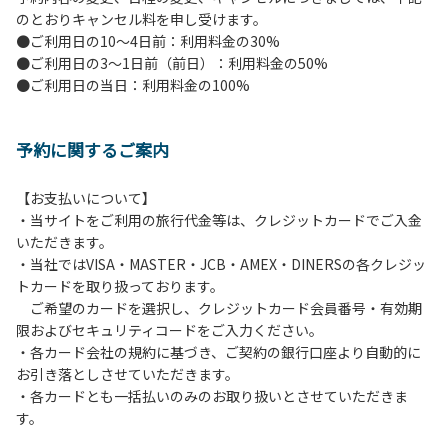
のとおりキャンセル料を申し受けます。
【ペンションでの取り組み】
●ご利用日の10～4日前：利用料金の30%
・お食事は席数を減らしソーシャルディスタンスを確保して
●ご利用日の3～1日前（前日）：利用料金の50%
のお食事。
●ご利用日の当日：利用料金の100%
・お食事は18時と19時の2回に分けて行います。（ご希望の
時間がある方はお申し出ください）
・スタッフはマスクをして接客。
予約に関するご案内
・玄関、食堂に手指の消毒スプレーを設置。
・チェックイン時の体温測定。
・定期的な施設の消毒。
【お支払いについて】
・スタッフの体調管理、健康チェックの徹底。
・当サイトをご利用の旅行代金等は、クレジットカードでご入金
・使い捨てスリッパをご用意しております。
いただきます。
・施設内の換気。
・当社ではVISA・MASTER・JCB・AMEX・DINERSの各クレジッ
※食事中は窓を開けて換気をさせていただく場合がございま
トカードを取り扱っております。
す。また、山の上なので朝晩は冷えます。服装は１枚多めに
ご希望のカードを選択し、クレジットカード会員番号・有効期
ご用意ください。
限およびセキュリティコードをご入力ください。
・各カード会社の規約に基づき、ご契約の銀行口座より自動的に
【お客様へお願い】
お引き落としさせていただきます。
・パブリックスペースでは、食事中以外はマスクの着用をお
・各カードとも一括払いのみのお取り扱いとさせていただきま
願いします。
す。
・入館時は玄関に備え付けの消毒スプレーで手指の消毒をお