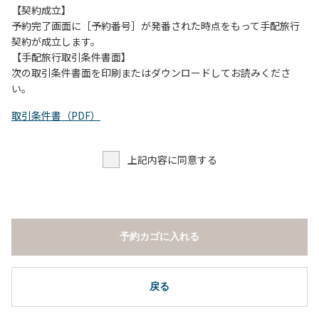
願いします。
【契約成立】
・トイレは各客室のトイレをご利用ください。
予約完了画面に［予約番号］が発番された時点をもって手配旅行
※緊急時以外の食堂のトイレの使用は禁止とさせていただき
契約が成立します。
ます。
【手配旅行取引条件書面】
次の取引条件書面を印刷またはダウンロードしてお読みくださ
い。
取引条件書（PDF）
上記内容に同意する
予約カゴに入れる
戻る