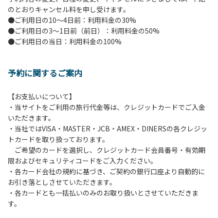
のとおりキャンセル料を申し受けます。
【ペンションでの取り組み】
●ご利用日の10～4日前：利用料金の30%
・お食事は席数を減らしソーシャルディスタンスを確保して
●ご利用日の3～1日前（前日）：利用料金の50%
のお食事。
●ご利用日の当日：利用料金の100%
・お食事は18時と19時の2回に分けて行います。（ご希望の
時間がある方はお申し出ください）
・スタッフはマスクをして接客。
予約に関するご案内
・玄関、食堂に手指の消毒スプレーを設置。
・チェックイン時の体温測定。
・定期的な施設の消毒。
【お支払いについて】
・スタッフの体調管理、健康チェックの徹底。
・当サイトをご利用の旅行代金等は、クレジットカードでご入金
・使い捨てスリッパをご用意しております。
いただきます。
・施設内の換気。
・当社ではVISA・MASTER・JCB・AMEX・DINERSの各クレジッ
※食事中は窓を開けて換気をさせていただく場合がございま
トカードを取り扱っております。
す。また、山の上なので朝晩は冷えます。服装は１枚多めに
ご希望のカードを選択し、クレジットカード会員番号・有効期
ご用意ください。
限およびセキュリティコードをご入力ください。
・各カード会社の規約に基づき、ご契約の銀行口座より自動的に
【お客様へお願い】
お引き落としさせていただきます。
・パブリックスペースでは、食事中以外はマスクの着用をお
・各カードとも一括払いのみのお取り扱いとさせていただきま
願いします。
す。
・入館時は玄関に備え付けの消毒スプレーで手指の消毒をお