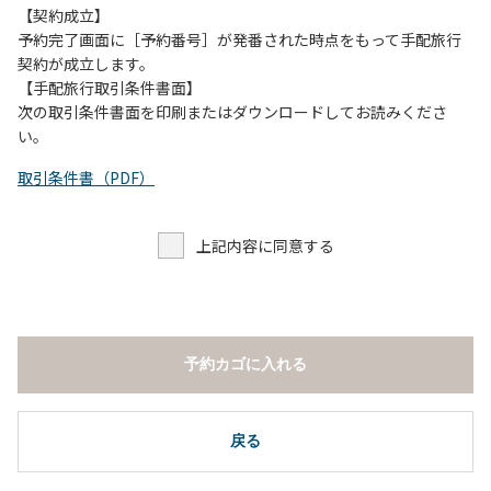
願いします。
【契約成立】
・トイレは各客室のトイレをご利用ください。
予約完了画面に［予約番号］が発番された時点をもって手配旅行
※緊急時以外の食堂のトイレの使用は禁止とさせていただき
契約が成立します。
ます。
【手配旅行取引条件書面】
次の取引条件書面を印刷またはダウンロードしてお読みくださ
い。
取引条件書（PDF）
上記内容に同意する
予約カゴに入れる
戻る