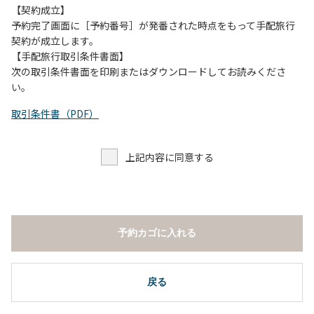
願いします。
【契約成立】
・トイレは各客室のトイレをご利用ください。
予約完了画面に［予約番号］が発番された時点をもって手配旅行
※緊急時以外の食堂のトイレの使用は禁止とさせていただき
契約が成立します。
ます。
【手配旅行取引条件書面】
次の取引条件書面を印刷またはダウンロードしてお読みくださ
い。
取引条件書（PDF）
上記内容に同意する
予約カゴに入れる
戻る