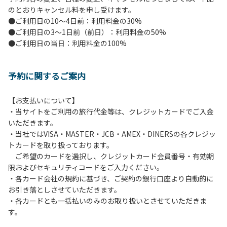
のとおりキャンセル料を申し受けます。
【ペンションでの取り組み】
●ご利用日の10～4日前：利用料金の30%
・お食事は席数を減らしソーシャルディスタンスを確保して
●ご利用日の3～1日前（前日）：利用料金の50%
のお食事。
●ご利用日の当日：利用料金の100%
・お食事は18時と19時の2回に分けて行います。（ご希望の
時間がある方はお申し出ください）
・スタッフはマスクをして接客。
予約に関するご案内
・玄関、食堂に手指の消毒スプレーを設置。
・チェックイン時の体温測定。
・定期的な施設の消毒。
【お支払いについて】
・スタッフの体調管理、健康チェックの徹底。
・当サイトをご利用の旅行代金等は、クレジットカードでご入金
・使い捨てスリッパをご用意しております。
いただきます。
・施設内の換気。
・当社ではVISA・MASTER・JCB・AMEX・DINERSの各クレジッ
※食事中は窓を開けて換気をさせていただく場合がございま
トカードを取り扱っております。
す。また、山の上なので朝晩は冷えます。服装は１枚多めに
ご希望のカードを選択し、クレジットカード会員番号・有効期
ご用意ください。
限およびセキュリティコードをご入力ください。
・各カード会社の規約に基づき、ご契約の銀行口座より自動的に
【お客様へお願い】
お引き落としさせていただきます。
・パブリックスペースでは、食事中以外はマスクの着用をお
・各カードとも一括払いのみのお取り扱いとさせていただきま
願いします。
す。
・入館時は玄関に備え付けの消毒スプレーで手指の消毒をお