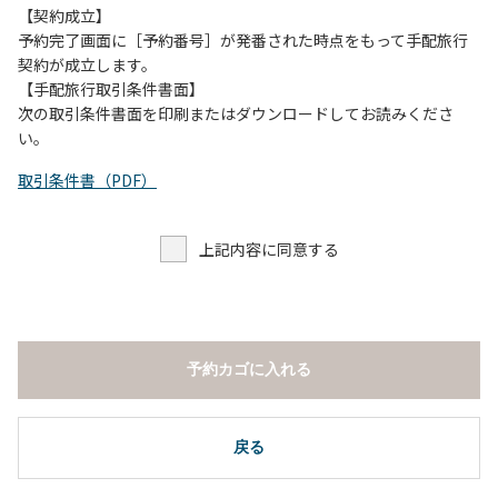
願いします。
【契約成立】
・トイレは各客室のトイレをご利用ください。
予約完了画面に［予約番号］が発番された時点をもって手配旅行
※緊急時以外の食堂のトイレの使用は禁止とさせていただき
契約が成立します。
ます。
【手配旅行取引条件書面】
次の取引条件書面を印刷またはダウンロードしてお読みくださ
い。
取引条件書（PDF）
上記内容に同意する
予約カゴに入れる
戻る