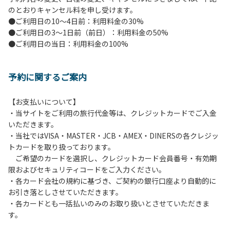
のとおりキャンセル料を申し受けます。
【ペンションでの取り組み】
●ご利用日の10～4日前：利用料金の30%
・お食事は席数を減らしソーシャルディスタンスを確保して
●ご利用日の3～1日前（前日）：利用料金の50%
のお食事。
●ご利用日の当日：利用料金の100%
・お食事は18時と19時の2回に分けて行います。（ご希望の
時間がある方はお申し出ください）
・スタッフはマスクをして接客。
予約に関するご案内
・玄関、食堂に手指の消毒スプレーを設置。
・チェックイン時の体温測定。
・定期的な施設の消毒。
【お支払いについて】
・スタッフの体調管理、健康チェックの徹底。
・当サイトをご利用の旅行代金等は、クレジットカードでご入金
・使い捨てスリッパをご用意しております。
いただきます。
・施設内の換気。
・当社ではVISA・MASTER・JCB・AMEX・DINERSの各クレジッ
※食事中は窓を開けて換気をさせていただく場合がございま
トカードを取り扱っております。
す。また、山の上なので朝晩は冷えます。服装は１枚多めに
ご希望のカードを選択し、クレジットカード会員番号・有効期
ご用意ください。
限およびセキュリティコードをご入力ください。
・各カード会社の規約に基づき、ご契約の銀行口座より自動的に
【お客様へお願い】
お引き落としさせていただきます。
・パブリックスペースでは、食事中以外はマスクの着用をお
・各カードとも一括払いのみのお取り扱いとさせていただきま
願いします。
す。
・入館時は玄関に備え付けの消毒スプレーで手指の消毒をお