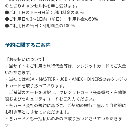
のとおりキャンセル料を申し受けます。
【ペンションでの取り組み】
●ご利用日の10～4日前：利用料金の30%
・お食事は席数を減らしソーシャルディスタンスを確保して
●ご利用日の3～1日前（前日）：利用料金の50%
のお食事。
●ご利用日の当日：利用料金の100%
・お食事は18時と19時の2回に分けて行います。（ご希望の
時間がある方はお申し出ください）
・スタッフはマスクをして接客。
予約に関するご案内
・玄関、食堂に手指の消毒スプレーを設置。
・チェックイン時の体温測定。
・定期的な施設の消毒。
【お支払いについて】
・スタッフの体調管理、健康チェックの徹底。
・当サイトをご利用の旅行代金等は、クレジットカードでご入金
・使い捨てスリッパをご用意しております。
いただきます。
・施設内の換気。
・当社ではVISA・MASTER・JCB・AMEX・DINERSの各クレジッ
※食事中は窓を開けて換気をさせていただく場合がございま
トカードを取り扱っております。
す。また、山の上なので朝晩は冷えます。服装は１枚多めに
ご希望のカードを選択し、クレジットカード会員番号・有効期
ご用意ください。
限およびセキュリティコードをご入力ください。
・各カード会社の規約に基づき、ご契約の銀行口座より自動的に
【お客様へお願い】
お引き落としさせていただきます。
・パブリックスペースでは、食事中以外はマスクの着用をお
・各カードとも一括払いのみのお取り扱いとさせていただきま
願いします。
す。
・入館時は玄関に備え付けの消毒スプレーで手指の消毒をお