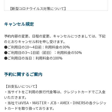
【新型コロナウイルス対策について】
現在通常よりお客様の人数を減らして予約を受け付けていま
す。
キャンセル規定
また、今後の状況次第で変わる場合がありますのでご了承く
ださい。
予約内容の変更、日程の変更、キャンセルにつきましては、下記
のとおりキャンセル料を申し受けます。
【ペンションでの取り組み】
●ご利用日の10～4日前：利用料金の30%
・お食事は席数を減らしソーシャルディスタンスを確保して
●ご利用日の3～1日前（前日）：利用料金の50%
のお食事。
●ご利用日の当日：利用料金の100%
・お食事は18時と19時の2回に分けて行います。（ご希望の
時間がある方はお申し出ください）
・スタッフはマスクをして接客。
予約に関するご案内
・玄関、食堂に手指の消毒スプレーを設置。
・チェックイン時の体温測定。
・定期的な施設の消毒。
【お支払いについて】
・スタッフの体調管理、健康チェックの徹底。
・当サイトをご利用の旅行代金等は、クレジットカードでご入金
・使い捨てスリッパをご用意しております。
いただきます。
・施設内の換気。
・当社ではVISA・MASTER・JCB・AMEX・DINERSの各クレジッ
※食事中は窓を開けて換気をさせていただく場合がございま
トカードを取り扱っております。