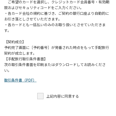
す。また、山の上なので朝晩は冷えます。服装は１枚多めに
ご希望のカードを選択し、クレジットカード会員番号・有効期
ご用意ください。
限およびセキュリティコードをご入力ください。
・各カード会社の規約に基づき、ご契約の銀行口座より自動的に
【お客様へお願い】
お引き落としさせていただきます。
・パブリックスペースでは、食事中以外はマスクの着用をお
・各カードとも一括払いのみのお取り扱いとさせていただきま
願いします。
す。
・入館時は玄関に備え付けの消毒スプレーで手指の消毒をお
願いします。
【契約成立】
・トイレは各客室のトイレをご利用ください。
予約完了画面に［予約番号］が発番された時点をもって手配旅行
※緊急時以外の食堂のトイレの使用は禁止とさせていただき
契約が成立します。
ます。
【手配旅行取引条件書面】
次の取引条件書面を印刷またはダウンロードしてお読みくださ
い。
取引条件書（PDF）
上記内容に同意する