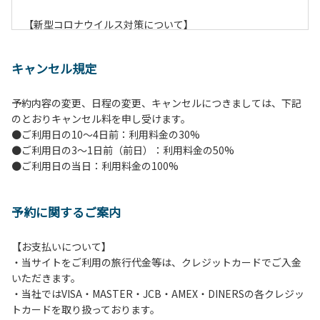
【新型コロナウイルス対策について】
現在通常よりお客様の人数を減らして予約を受け付けていま
す。
キャンセル規定
また、今後の状況次第で変わる場合がありますのでご了承く
ださい。
予約内容の変更、日程の変更、キャンセルにつきましては、下記
のとおりキャンセル料を申し受けます。
【ペンションでの取り組み】
●ご利用日の10～4日前：利用料金の30%
・お食事は席数を減らしソーシャルディスタンスを確保して
●ご利用日の3～1日前（前日）：利用料金の50%
のお食事。
●ご利用日の当日：利用料金の100%
・お食事は18時と19時の2回に分けて行います。（ご希望の
時間がある方はお申し出ください）
・スタッフはマスクをして接客。
予約に関するご案内
・玄関、食堂に手指の消毒スプレーを設置。
・チェックイン時の体温測定。
・定期的な施設の消毒。
【お支払いについて】
・スタッフの体調管理、健康チェックの徹底。
・当サイトをご利用の旅行代金等は、クレジットカードでご入金
・使い捨てスリッパをご用意しております。
いただきます。
・施設内の換気。
・当社ではVISA・MASTER・JCB・AMEX・DINERSの各クレジッ
※食事中は窓を開けて換気をさせていただく場合がございま
トカードを取り扱っております。