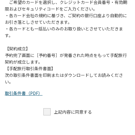
す。また、山の上なので朝晩は冷えます。服装は１枚多めに
ご希望のカードを選択し、クレジットカード会員番号・有効期
ご用意ください。
限およびセキュリティコードをご入力ください。
・各カード会社の規約に基づき、ご契約の銀行口座より自動的に
【お客様へお願い】
お引き落としさせていただきます。
・パブリックスペースでは、食事中以外はマスクの着用をお
・各カードとも一括払いのみのお取り扱いとさせていただきま
願いします。
す。
・入館時は玄関に備え付けの消毒スプレーで手指の消毒をお
願いします。
【契約成立】
・トイレは各客室のトイレをご利用ください。
予約完了画面に［予約番号］が発番された時点をもって手配旅行
※緊急時以外の食堂のトイレの使用は禁止とさせていただき
契約が成立します。
ます。
【手配旅行取引条件書面】
次の取引条件書面を印刷またはダウンロードしてお読みくださ
い。
取引条件書（PDF）
上記内容に同意する