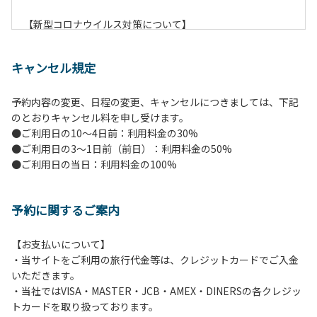
【新型コロナウイルス対策について】
現在通常よりお客様の人数を減らして予約を受け付けていま
す。
キャンセル規定
また、今後の状況次第で変わる場合がありますのでご了承く
ださい。
予約内容の変更、日程の変更、キャンセルにつきましては、下記
のとおりキャンセル料を申し受けます。
【ペンションでの取り組み】
●ご利用日の10～4日前：利用料金の30%
・お食事は席数を減らしソーシャルディスタンスを確保して
●ご利用日の3～1日前（前日）：利用料金の50%
のお食事。
●ご利用日の当日：利用料金の100%
・お食事は18時と19時の2回に分けて行います。（ご希望の
時間がある方はお申し出ください）
・スタッフはマスクをして接客。
予約に関するご案内
・玄関、食堂に手指の消毒スプレーを設置。
・チェックイン時の体温測定。
・定期的な施設の消毒。
【お支払いについて】
・スタッフの体調管理、健康チェックの徹底。
・当サイトをご利用の旅行代金等は、クレジットカードでご入金
・使い捨てスリッパをご用意しております。
いただきます。
・施設内の換気。
・当社ではVISA・MASTER・JCB・AMEX・DINERSの各クレジッ
※食事中は窓を開けて換気をさせていただく場合がございま
トカードを取り扱っております。