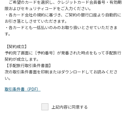
す。また、山の上なので朝晩は冷えます。服装は１枚多めに
ご希望のカードを選択し、クレジットカード会員番号・有効期
ご用意ください。
限およびセキュリティコードをご入力ください。
・各カード会社の規約に基づき、ご契約の銀行口座より自動的に
【お客様へお願い】
お引き落としさせていただきます。
・パブリックスペースでは、食事中以外はマスクの着用をお
・各カードとも一括払いのみのお取り扱いとさせていただきま
願いします。
す。
・入館時は玄関に備え付けの消毒スプレーで手指の消毒をお
願いします。
【契約成立】
・トイレは各客室のトイレをご利用ください。
予約完了画面に［予約番号］が発番された時点をもって手配旅行
※緊急時以外の食堂のトイレの使用は禁止とさせていただき
契約が成立します。
ます。
【手配旅行取引条件書面】
次の取引条件書面を印刷またはダウンロードしてお読みくださ
い。
取引条件書（PDF）
上記内容に同意する