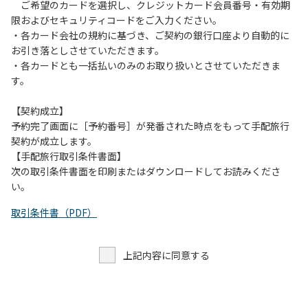
す。また、山の上なので朝晩は冷えます。服装は１枚多めに
ご希望のカードを選択し、クレジットカード会員番号・有効期
ご用意ください。
限およびセキュリティコードをご入力ください。
・各カード会社の規約に基づき、ご契約の銀行口座より自動的に
【お客様へお願い】
お引き落としさせていただきます。
・パブリックスペースでは、食事中以外はマスクの着用をお
・各カードとも一括払いのみのお取り扱いとさせていただきま
願いします。
す。
・入館時は玄関に備え付けの消毒スプレーで手指の消毒をお
願いします。
【契約成立】
・トイレは各客室のトイレをご利用ください。
予約完了画面に［予約番号］が発番された時点をもって手配旅行
※緊急時以外の食堂のトイレの使用は禁止とさせていただき
契約が成立します。
ます。
【手配旅行取引条件書面】
次の取引条件書面を印刷またはダウンロードしてお読みくださ
い。
取引条件書（PDF）
上記内容に同意する