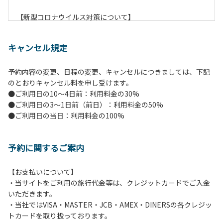
【新型コロナウイルス対策について】
現在通常よりお客様の人数を減らして予約を受け付けていま
す。
キャンセル規定
また、今後の状況次第で変わる場合がありますのでご了承く
ださい。
予約内容の変更、日程の変更、キャンセルにつきましては、下記
のとおりキャンセル料を申し受けます。
【ペンションでの取り組み】
●ご利用日の10～4日前：利用料金の30%
・お食事は席数を減らしソーシャルディスタンスを確保して
●ご利用日の3～1日前（前日）：利用料金の50%
のお食事。
●ご利用日の当日：利用料金の100%
・お食事は18時と19時の2回に分けて行います。（ご希望の
時間がある方はお申し出ください）
・スタッフはマスクをして接客。
予約に関するご案内
・玄関、食堂に手指の消毒スプレーを設置。
・チェックイン時の体温測定。
・定期的な施設の消毒。
【お支払いについて】
・スタッフの体調管理、健康チェックの徹底。
・当サイトをご利用の旅行代金等は、クレジットカードでご入金
・使い捨てスリッパをご用意しております。
いただきます。
・施設内の換気。
・当社ではVISA・MASTER・JCB・AMEX・DINERSの各クレジッ
※食事中は窓を開けて換気をさせていただく場合がございま
トカードを取り扱っております。