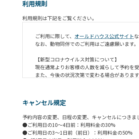
利用規則
利用規則は下記をご覧ください。
ご利用に際して、
オールドハウス公式サイト
な
なお、動物同伴でのご利用はご遠慮願います。
【新型コロナウイルス対策について】
現在通常よりお客様の人数を減らして予約を受
また、今後の状況次第で変わる場合がありま
【ペンションでの取り組み】
・お食事は席数を減らしソーシャルディスタ
キャンセル規定
・お食事は18時と19時の2回に分けて行いま
・スタッフはマスクをして接客。
予約内容の変更、日程の変更、キャンセルにつきま
・玄関、食堂に手指の消毒スプレーを設置。
●ご利用日の10～4日前：利用料金の30%
・チェックイン時の体温測定。
●ご利用日の3～1日前（前日）：利用料金の50%
・定期的な施設の消毒。