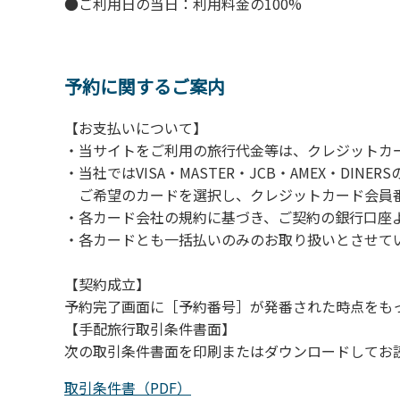
●ご利用日の当日：利用料金の100%
・スタッフの体調管理、健康チェックの徹底
・使い捨てスリッパをご用意しております。
・施設内の換気。
※食事中は窓を開けて換気をさせていただく場
予約に関するご案内
【お支払いについて】
【お客様へお願い】
・当サイトをご利用の旅行代金等は、クレジットカ
・パブリックスペースでは、食事中以外はマス
・当社ではVISA・MASTER・JCB・AMEX・DI
・入館時は玄関に備え付けの消毒スプレーで手
ご希望のカードを選択し、クレジットカード会員番
・トイレは各客室のトイレをご利用ください
・各カード会社の規約に基づき、ご契約の銀行口座
※緊急時以外の食堂のトイレの使用は禁止とさ
・各カードとも一括払いのみのお取り扱いとさせて
【契約成立】
予約完了画面に［予約番号］が発番された時点をも
【手配旅行取引条件書面】
次の取引条件書面を印刷またはダウンロードしてお
取引条件書（PDF）