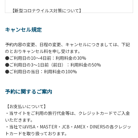
【新型コロナウイルス対策について】
現在通常よりお客様の人数を減らして予約を受け付けていま
す。
キャンセル規定
また、今後の状況次第で変わる場合がありますのでご了承く
ださい。
予約内容の変更、日程の変更、キャンセルにつきましては、下記
のとおりキャンセル料を申し受けます。
【ペンションでの取り組み】
●ご利用日の10～4日前：利用料金の30%
・お食事は席数を減らしソーシャルディスタンスを確保して
●ご利用日の3～1日前（前日）：利用料金の50%
のお食事。
●ご利用日の当日：利用料金の100%
・お食事は18時と19時の2回に分けて行います。（ご希望の
時間がある方はお申し出ください）
・スタッフはマスクをして接客。
予約に関するご案内
・玄関、食堂に手指の消毒スプレーを設置。
・チェックイン時の体温測定。
・定期的な施設の消毒。
【お支払いについて】
・スタッフの体調管理、健康チェックの徹底。
・当サイトをご利用の旅行代金等は、クレジットカードでご入金
・使い捨てスリッパをご用意しております。
いただきます。
・施設内の換気。
・当社ではVISA・MASTER・JCB・AMEX・DINERSの各クレジッ
※食事中は窓を開けて換気をさせていただく場合がございま
トカードを取り扱っております。