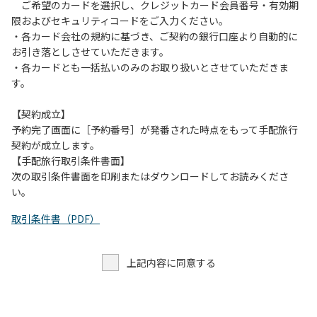
す。また、山の上なので朝晩は冷えます。服装は１枚多めに
ご希望のカードを選択し、クレジットカード会員番号・有効期
ご用意ください。
限およびセキュリティコードをご入力ください。
・各カード会社の規約に基づき、ご契約の銀行口座より自動的に
【お客様へお願い】
お引き落としさせていただきます。
・パブリックスペースでは、食事中以外はマスクの着用をお
・各カードとも一括払いのみのお取り扱いとさせていただきま
願いします。
す。
・入館時は玄関に備え付けの消毒スプレーで手指の消毒をお
願いします。
【契約成立】
・トイレは各客室のトイレをご利用ください。
予約完了画面に［予約番号］が発番された時点をもって手配旅行
※緊急時以外の食堂のトイレの使用は禁止とさせていただき
契約が成立します。
ます。
【手配旅行取引条件書面】
次の取引条件書面を印刷またはダウンロードしてお読みくださ
い。
取引条件書（PDF）
上記内容に同意する