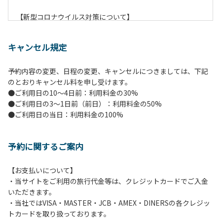
【新型コロナウイルス対策について】
現在通常よりお客様の人数を減らして予約を受け付けていま
す。
キャンセル規定
また、今後の状況次第で変わる場合がありますのでご了承く
ださい。
予約内容の変更、日程の変更、キャンセルにつきましては、下記
のとおりキャンセル料を申し受けます。
【ペンションでの取り組み】
●ご利用日の10～4日前：利用料金の30%
・お食事は席数を減らしソーシャルディスタンスを確保して
●ご利用日の3～1日前（前日）：利用料金の50%
のお食事。
●ご利用日の当日：利用料金の100%
・お食事は18時と19時の2回に分けて行います。（ご希望の
時間がある方はお申し出ください）
・スタッフはマスクをして接客。
予約に関するご案内
・玄関、食堂に手指の消毒スプレーを設置。
・チェックイン時の体温測定。
・定期的な施設の消毒。
【お支払いについて】
・スタッフの体調管理、健康チェックの徹底。
・当サイトをご利用の旅行代金等は、クレジットカードでご入金
・使い捨てスリッパをご用意しております。
いただきます。
・施設内の換気。
・当社ではVISA・MASTER・JCB・AMEX・DINERSの各クレジッ
※食事中は窓を開けて換気をさせていただく場合がございま
トカードを取り扱っております。