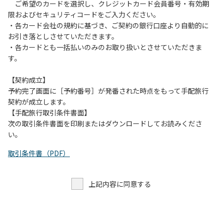
す。また、山の上なので朝晩は冷えます。服装は１枚多めに
ご希望のカードを選択し、クレジットカード会員番号・有効期
ご用意ください。
限およびセキュリティコードをご入力ください。
・各カード会社の規約に基づき、ご契約の銀行口座より自動的に
【お客様へお願い】
お引き落としさせていただきます。
・パブリックスペースでは、食事中以外はマスクの着用をお
・各カードとも一括払いのみのお取り扱いとさせていただきま
願いします。
す。
・入館時は玄関に備え付けの消毒スプレーで手指の消毒をお
願いします。
【契約成立】
・トイレは各客室のトイレをご利用ください。
予約完了画面に［予約番号］が発番された時点をもって手配旅行
※緊急時以外の食堂のトイレの使用は禁止とさせていただき
契約が成立します。
ます。
【手配旅行取引条件書面】
次の取引条件書面を印刷またはダウンロードしてお読みくださ
い。
取引条件書（PDF）
上記内容に同意する