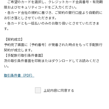
す。また、山の上なので朝晩は冷えます。服装は１枚多めに
ご希望のカードを選択し、クレジットカード会員番号・有効期
ご用意ください。
限およびセキュリティコードをご入力ください。
・各カード会社の規約に基づき、ご契約の銀行口座より自動的に
【お客様へお願い】
お引き落としさせていただきます。
・パブリックスペースでは、食事中以外はマスクの着用をお
・各カードとも一括払いのみのお取り扱いとさせていただきま
願いします。
す。
・入館時は玄関に備え付けの消毒スプレーで手指の消毒をお
願いします。
【契約成立】
・トイレは各客室のトイレをご利用ください。
予約完了画面に［予約番号］が発番された時点をもって手配旅行
※緊急時以外の食堂のトイレの使用は禁止とさせていただき
契約が成立します。
ます。
【手配旅行取引条件書面】
次の取引条件書面を印刷またはダウンロードしてお読みくださ
い。
取引条件書（PDF）
上記内容に同意する