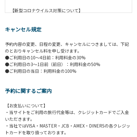
【新型コロナウイルス対策について】
現在通常よりお客様の人数を減らして予約を受け付けていま
す。
キャンセル規定
また、今後の状況次第で変わる場合がありますのでご了承く
ださい。
予約内容の変更、日程の変更、キャンセルにつきましては、下記
のとおりキャンセル料を申し受けます。
【ペンションでの取り組み】
●ご利用日の10～4日前：利用料金の30%
・お食事は席数を減らしソーシャルディスタンスを確保して
●ご利用日の3～1日前（前日）：利用料金の50%
のお食事。
●ご利用日の当日：利用料金の100%
・お食事は18時と19時の2回に分けて行います。（ご希望の
時間がある方はお申し出ください）
・スタッフはマスクをして接客。
予約に関するご案内
・玄関、食堂に手指の消毒スプレーを設置。
・チェックイン時の体温測定。
・定期的な施設の消毒。
【お支払いについて】
・スタッフの体調管理、健康チェックの徹底。
・当サイトをご利用の旅行代金等は、クレジットカードでご入金
・使い捨てスリッパをご用意しております。
いただきます。
・施設内の換気。
・当社ではVISA・MASTER・JCB・AMEX・DINERSの各クレジッ
※食事中は窓を開けて換気をさせていただく場合がございま
トカードを取り扱っております。