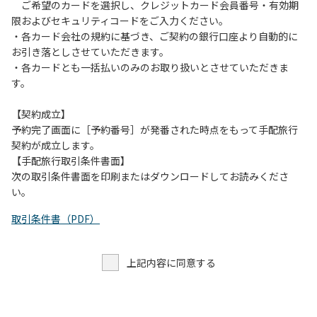
す。また、山の上なので朝晩は冷えます。服装は１枚多めに
ご希望のカードを選択し、クレジットカード会員番号・有効期
ご用意ください。
限およびセキュリティコードをご入力ください。
・各カード会社の規約に基づき、ご契約の銀行口座より自動的に
【お客様へお願い】
お引き落としさせていただきます。
・パブリックスペースでは、食事中以外はマスクの着用をお
・各カードとも一括払いのみのお取り扱いとさせていただきま
願いします。
す。
・入館時は玄関に備え付けの消毒スプレーで手指の消毒をお
願いします。
【契約成立】
・トイレは各客室のトイレをご利用ください。
予約完了画面に［予約番号］が発番された時点をもって手配旅行
※緊急時以外の食堂のトイレの使用は禁止とさせていただき
契約が成立します。
ます。
【手配旅行取引条件書面】
次の取引条件書面を印刷またはダウンロードしてお読みくださ
い。
取引条件書（PDF）
上記内容に同意する