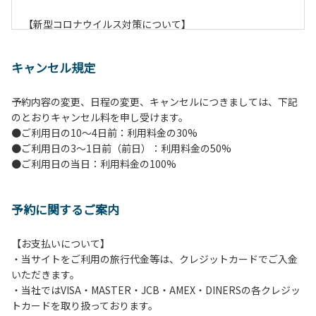
【新型コロナウイルス対策について】
現在通常よりお客様の人数を減らして予約を受け付けていま
す。
キャンセル規定
また、今後の状況次第で変わる場合がありますのでご了承く
ださい。
予約内容の変更、日程の変更、キャンセルにつきましては、下記
のとおりキャンセル料を申し受けます。
【ペンションでの取り組み】
●ご利用日の10～4日前：利用料金の30%
・お食事は席数を減らしソーシャルディスタンスを確保して
●ご利用日の3～1日前（前日）：利用料金の50%
のお食事。
●ご利用日の当日：利用料金の100%
・お食事は18時と19時の2回に分けて行います。（ご希望の
時間がある方はお申し出ください）
・スタッフはマスクをして接客。
予約に関するご案内
・玄関、食堂に手指の消毒スプレーを設置。
・チェックイン時の体温測定。
・定期的な施設の消毒。
【お支払いについて】
・スタッフの体調管理、健康チェックの徹底。
・当サイトをご利用の旅行代金等は、クレジットカードでご入金
・使い捨てスリッパをご用意しております。
いただきます。
・施設内の換気。
・当社ではVISA・MASTER・JCB・AMEX・DINERSの各クレジッ
※食事中は窓を開けて換気をさせていただく場合がございま
トカードを取り扱っております。