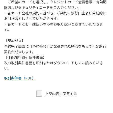
す。また、山の上なので朝晩は冷えます。服装は１枚多めに
ご希望のカードを選択し、クレジットカード会員番号・有効期
ご用意ください。
限およびセキュリティコードをご入力ください。
・各カード会社の規約に基づき、ご契約の銀行口座より自動的に
【お客様へお願い】
お引き落としさせていただきます。
・パブリックスペースでは、食事中以外はマスクの着用をお
・各カードとも一括払いのみのお取り扱いとさせていただきま
願いします。
す。
・入館時は玄関に備え付けの消毒スプレーで手指の消毒をお
願いします。
【契約成立】
・トイレは各客室のトイレをご利用ください。
予約完了画面に［予約番号］が発番された時点をもって手配旅行
※緊急時以外の食堂のトイレの使用は禁止とさせていただき
契約が成立します。
ます。
【手配旅行取引条件書面】
次の取引条件書面を印刷またはダウンロードしてお読みくださ
い。
取引条件書（PDF）
上記内容に同意する