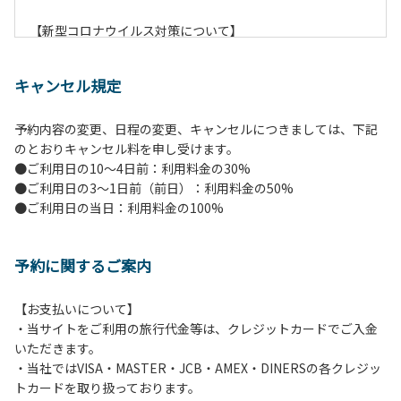
【新型コロナウイルス対策について】
現在通常よりお客様の人数を減らして予約を受け付けていま
す。
キャンセル規定
また、今後の状況次第で変わる場合がありますのでご了承く
ださい。
予約内容の変更、日程の変更、キャンセルにつきましては、下記
のとおりキャンセル料を申し受けます。
【ペンションでの取り組み】
●ご利用日の10～4日前：利用料金の30%
・お食事は席数を減らしソーシャルディスタンスを確保して
●ご利用日の3～1日前（前日）：利用料金の50%
のお食事。
●ご利用日の当日：利用料金の100%
・お食事は18時と19時の2回に分けて行います。（ご希望の
時間がある方はお申し出ください）
・スタッフはマスクをして接客。
予約に関するご案内
・玄関、食堂に手指の消毒スプレーを設置。
・チェックイン時の体温測定。
・定期的な施設の消毒。
【お支払いについて】
・スタッフの体調管理、健康チェックの徹底。
・当サイトをご利用の旅行代金等は、クレジットカードでご入金
・使い捨てスリッパをご用意しております。
いただきます。
・施設内の換気。
・当社ではVISA・MASTER・JCB・AMEX・DINERSの各クレジッ
※食事中は窓を開けて換気をさせていただく場合がございま
トカードを取り扱っております。