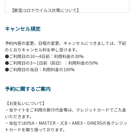
【新型コロナウイルス対策について】
現在通常よりお客様の人数を減らして予約を受け付けていま
す。
キャンセル規定
また、今後の状況次第で変わる場合がありますのでご了承く
ださい。
予約内容の変更、日程の変更、キャンセルにつきましては、下記
のとおりキャンセル料を申し受けます。
【ペンションでの取り組み】
●ご利用日の10～4日前：利用料金の30%
・お食事は席数を減らしソーシャルディスタンスを確保して
●ご利用日の3～1日前（前日）：利用料金の50%
のお食事。
●ご利用日の当日：利用料金の100%
・お食事は18時と19時の2回に分けて行います。（ご希望の
時間がある方はお申し出ください）
・スタッフはマスクをして接客。
予約に関するご案内
・玄関、食堂に手指の消毒スプレーを設置。
・チェックイン時の体温測定。
・定期的な施設の消毒。
【お支払いについて】
・スタッフの体調管理、健康チェックの徹底。
・当サイトをご利用の旅行代金等は、クレジットカードでご入金
・使い捨てスリッパをご用意しております。
いただきます。
・施設内の換気。
・当社ではVISA・MASTER・JCB・AMEX・DINERSの各クレジッ
※食事中は窓を開けて換気をさせていただく場合がございま
トカードを取り扱っております。