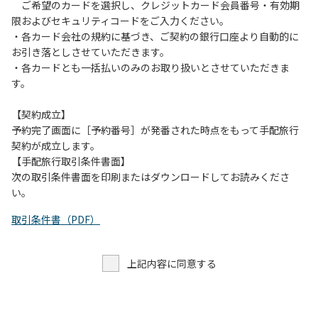
す。また、山の上なので朝晩は冷えます。服装は１枚多めに
ご希望のカードを選択し、クレジットカード会員番号・有効期
ご用意ください。
限およびセキュリティコードをご入力ください。
・各カード会社の規約に基づき、ご契約の銀行口座より自動的に
【お客様へお願い】
お引き落としさせていただきます。
・パブリックスペースでは、食事中以外はマスクの着用をお
・各カードとも一括払いのみのお取り扱いとさせていただきま
願いします。
す。
・入館時は玄関に備え付けの消毒スプレーで手指の消毒をお
願いします。
【契約成立】
・トイレは各客室のトイレをご利用ください。
予約完了画面に［予約番号］が発番された時点をもって手配旅行
※緊急時以外の食堂のトイレの使用は禁止とさせていただき
契約が成立します。
ます。
【手配旅行取引条件書面】
次の取引条件書面を印刷またはダウンロードしてお読みくださ
い。
取引条件書（PDF）
上記内容に同意する