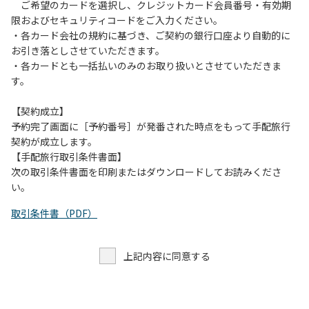
す。また、山の上なので朝晩は冷えます。服装は１枚多めに
ご希望のカードを選択し、クレジットカード会員番号・有効期
ご用意ください。
限およびセキュリティコードをご入力ください。
・各カード会社の規約に基づき、ご契約の銀行口座より自動的に
【お客様へお願い】
お引き落としさせていただきます。
・パブリックスペースでは、食事中以外はマスクの着用をお
・各カードとも一括払いのみのお取り扱いとさせていただきま
願いします。
す。
・入館時は玄関に備え付けの消毒スプレーで手指の消毒をお
願いします。
【契約成立】
・トイレは各客室のトイレをご利用ください。
予約完了画面に［予約番号］が発番された時点をもって手配旅行
※緊急時以外の食堂のトイレの使用は禁止とさせていただき
契約が成立します。
ます。
【手配旅行取引条件書面】
次の取引条件書面を印刷またはダウンロードしてお読みくださ
い。
取引条件書（PDF）
上記内容に同意する