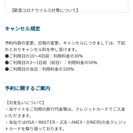
【新型コロナウイルス対策について】
現在通常よりお客様の人数を減らして予約を受け付けていま
す。
キャンセル規定
また、今後の状況次第で変わる場合がありますのでご了承く
ださい。
予約内容の変更、日程の変更、キャンセルにつきましては、下記
のとおりキャンセル料を申し受けます。
【ペンションでの取り組み】
●ご利用日の10～4日前：利用料金の30%
・お食事は席数を減らしソーシャルディスタンスを確保して
●ご利用日の3～1日前（前日）：利用料金の50%
のお食事。
●ご利用日の当日：利用料金の100%
・お食事は18時と19時の2回に分けて行います。（ご希望の
時間がある方はお申し出ください）
・スタッフはマスクをして接客。
予約に関するご案内
・玄関、食堂に手指の消毒スプレーを設置。
・チェックイン時の体温測定。
・定期的な施設の消毒。
【お支払いについて】
・スタッフの体調管理、健康チェックの徹底。
・当サイトをご利用の旅行代金等は、クレジットカードでご入金
・使い捨てスリッパをご用意しております。
いただきます。
・施設内の換気。
・当社ではVISA・MASTER・JCB・AMEX・DINERSの各クレジッ
※食事中は窓を開けて換気をさせていただく場合がございま
トカードを取り扱っております。