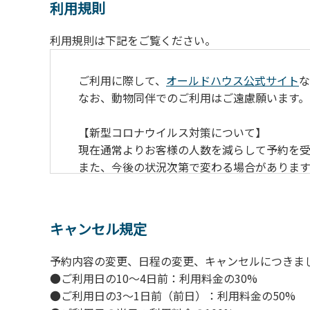
利用規則
利用規則は下記をご覧ください。
ご利用に際して、
オールドハウス公式サイト
な
なお、動物同伴でのご利用はご遠慮願います。
【新型コロナウイルス対策について】
現在通常よりお客様の人数を減らして予約を受
また、今後の状況次第で変わる場合がありま
【ペンションでの取り組み】
・お食事は席数を減らしソーシャルディスタ
キャンセル規定
・お食事は18時と19時の2回に分けて行いま
・スタッフはマスクをして接客。
予約内容の変更、日程の変更、キャンセルにつきま
・玄関、食堂に手指の消毒スプレーを設置。
●ご利用日の10～4日前：利用料金の30%
・チェックイン時の体温測定。
●ご利用日の3～1日前（前日）：利用料金の50%
・定期的な施設の消毒。