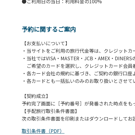
●ご利用日の当日：利用料金の100%
・スタッフの体調管理、健康チェックの徹底
・使い捨てスリッパをご用意しております。
・施設内の換気。
※食事中は窓を開けて換気をさせていただく場
予約に関するご案内
【お支払いについて】
【お客様へお願い】
・当サイトをご利用の旅行代金等は、クレジットカ
・パブリックスペースでは、食事中以外はマス
・当社ではVISA・MASTER・JCB・AMEX・DI
・入館時は玄関に備え付けの消毒スプレーで手
ご希望のカードを選択し、クレジットカード会員番
・トイレは各客室のトイレをご利用ください
・各カード会社の規約に基づき、ご契約の銀行口座
※緊急時以外の食堂のトイレの使用は禁止とさ
・各カードとも一括払いのみのお取り扱いとさせて
【契約成立】
予約完了画面に［予約番号］が発番された時点をも
【手配旅行取引条件書面】
次の取引条件書面を印刷またはダウンロードしてお
取引条件書（PDF）