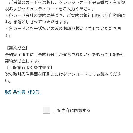
す。また、山の上なので朝晩は冷えます。服装は１枚多めに
ご希望のカードを選択し、クレジットカード会員番号・有効期
ご用意ください。
限およびセキュリティコードをご入力ください。
・各カード会社の規約に基づき、ご契約の銀行口座より自動的に
【お客様へお願い】
お引き落としさせていただきます。
・パブリックスペースでは、食事中以外はマスクの着用をお
・各カードとも一括払いのみのお取り扱いとさせていただきま
願いします。
す。
・入館時は玄関に備え付けの消毒スプレーで手指の消毒をお
願いします。
【契約成立】
・トイレは各客室のトイレをご利用ください。
予約完了画面に［予約番号］が発番された時点をもって手配旅行
※緊急時以外の食堂のトイレの使用は禁止とさせていただき
契約が成立します。
ます。
【手配旅行取引条件書面】
次の取引条件書面を印刷またはダウンロードしてお読みくださ
い。
取引条件書（PDF）
上記内容に同意する