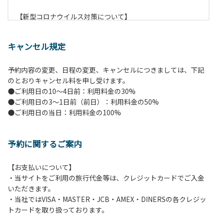
【新型コロナウイルス対策について】
現在通常よりお客様の人数を減らして予約を受け付けていま
す。
キャンセル規定
また、今後の状況次第で変わる場合がありますのでご了承く
ださい。
予約内容の変更、日程の変更、キャンセルにつきましては、下記
のとおりキャンセル料を申し受けます。
【ペンションでの取り組み】
●ご利用日の10～4日前：利用料金の30%
・お食事は席数を減らしソーシャルディスタンスを確保して
●ご利用日の3～1日前（前日）：利用料金の50%
のお食事。
●ご利用日の当日：利用料金の100%
・お食事は18時と19時の2回に分けて行います。（ご希望の
時間がある方はお申し出ください）
・スタッフはマスクをして接客。
予約に関するご案内
・玄関、食堂に手指の消毒スプレーを設置。
・チェックイン時の体温測定。
・定期的な施設の消毒。
【お支払いについて】
・スタッフの体調管理、健康チェックの徹底。
・当サイトをご利用の旅行代金等は、クレジットカードでご入金
・使い捨てスリッパをご用意しております。
いただきます。
・施設内の換気。
・当社ではVISA・MASTER・JCB・AMEX・DINERSの各クレジッ
※食事中は窓を開けて換気をさせていただく場合がございま
トカードを取り扱っております。