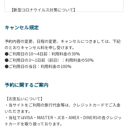
【新型コロナウイルス対策について】
現在通常よりお客様の人数を減らして予約を受け付けていま
す。
キャンセル規定
また、今後の状況次第で変わる場合がありますのでご了承く
ださい。
予約内容の変更、日程の変更、キャンセルにつきましては、下記
のとおりキャンセル料を申し受けます。
【ペンションでの取り組み】
●ご利用日の10～4日前：利用料金の30%
・お食事は席数を減らしソーシャルディスタンスを確保して
●ご利用日の3～1日前（前日）：利用料金の50%
のお食事。
●ご利用日の当日：利用料金の100%
・お食事は18時と19時の2回に分けて行います。（ご希望の
時間がある方はお申し出ください）
・スタッフはマスクをして接客。
予約に関するご案内
・玄関、食堂に手指の消毒スプレーを設置。
・チェックイン時の体温測定。
・定期的な施設の消毒。
【お支払いについて】
・スタッフの体調管理、健康チェックの徹底。
・当サイトをご利用の旅行代金等は、クレジットカードでご入金
・使い捨てスリッパをご用意しております。
いただきます。
・施設内の換気。
・当社ではVISA・MASTER・JCB・AMEX・DINERSの各クレジッ
※食事中は窓を開けて換気をさせていただく場合がございま
トカードを取り扱っております。