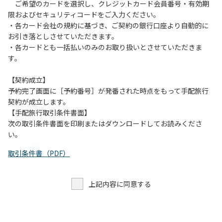
す。また、山の上なので朝晩は冷えます。服装は１枚多めに
ご希望のカードを選択し、クレジットカード会員番号・有効期
ご用意ください。
限およびセキュリティコードをご入力ください。
・各カード会社の規約に基づき、ご契約の銀行口座より自動的に
【お客様へお願い】
お引き落としさせていただきます。
・パブリックスペースでは、食事中以外はマスクの着用をお
・各カードとも一括払いのみのお取り扱いとさせていただきま
願いします。
す。
・入館時は玄関に備え付けの消毒スプレーで手指の消毒をお
願いします。
【契約成立】
・トイレは各客室のトイレをご利用ください。
予約完了画面に［予約番号］が発番された時点をもって手配旅行
※緊急時以外の食堂のトイレの使用は禁止とさせていただき
契約が成立します。
ます。
【手配旅行取引条件書面】
次の取引条件書面を印刷またはダウンロードしてお読みくださ
い。
取引条件書（PDF）
上記内容に同意する