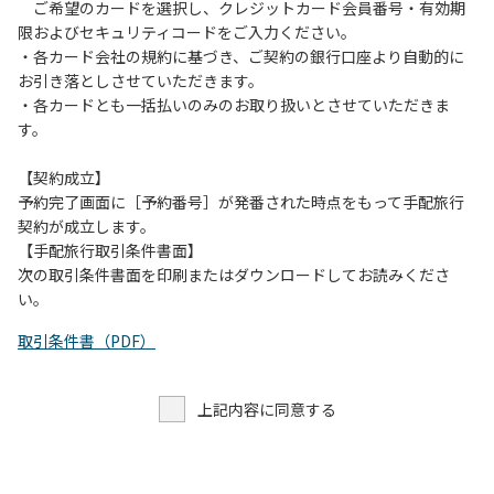
す。また、山の上なので朝晩は冷えます。服装は１枚多めに
ご希望のカードを選択し、クレジットカード会員番号・有効期
ご用意ください。
限およびセキュリティコードをご入力ください。
・各カード会社の規約に基づき、ご契約の銀行口座より自動的に
【お客様へお願い】
お引き落としさせていただきます。
・パブリックスペースでは、食事中以外はマスクの着用をお
・各カードとも一括払いのみのお取り扱いとさせていただきま
願いします。
す。
・入館時は玄関に備え付けの消毒スプレーで手指の消毒をお
願いします。
【契約成立】
・トイレは各客室のトイレをご利用ください。
予約完了画面に［予約番号］が発番された時点をもって手配旅行
※緊急時以外の食堂のトイレの使用は禁止とさせていただき
契約が成立します。
ます。
【手配旅行取引条件書面】
次の取引条件書面を印刷またはダウンロードしてお読みくださ
い。
取引条件書（PDF）
上記内容に同意する