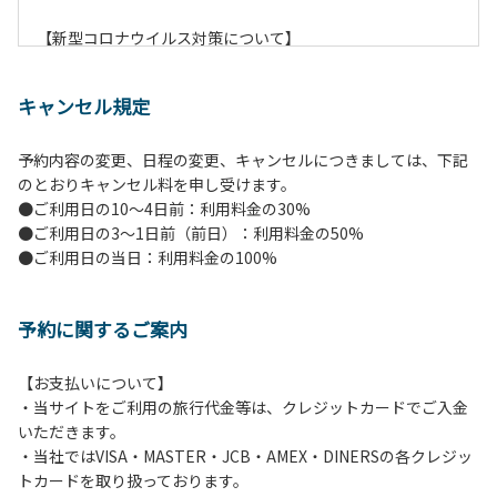
【新型コロナウイルス対策について】
現在通常よりお客様の人数を減らして予約を受け付けていま
す。
キャンセル規定
また、今後の状況次第で変わる場合がありますのでご了承く
ださい。
予約内容の変更、日程の変更、キャンセルにつきましては、下記
のとおりキャンセル料を申し受けます。
【ペンションでの取り組み】
●ご利用日の10～4日前：利用料金の30%
・お食事は席数を減らしソーシャルディスタンスを確保して
●ご利用日の3～1日前（前日）：利用料金の50%
のお食事。
●ご利用日の当日：利用料金の100%
・お食事は18時と19時の2回に分けて行います。（ご希望の
時間がある方はお申し出ください）
・スタッフはマスクをして接客。
予約に関するご案内
・玄関、食堂に手指の消毒スプレーを設置。
・チェックイン時の体温測定。
・定期的な施設の消毒。
【お支払いについて】
・スタッフの体調管理、健康チェックの徹底。
・当サイトをご利用の旅行代金等は、クレジットカードでご入金
・使い捨てスリッパをご用意しております。
いただきます。
・施設内の換気。
・当社ではVISA・MASTER・JCB・AMEX・DINERSの各クレジッ
※食事中は窓を開けて換気をさせていただく場合がございま
トカードを取り扱っております。