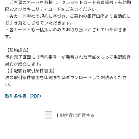
す。また、山の上なので朝晩は冷えます。服装は１枚多めに
ご希望のカードを選択し、クレジットカード会員番号・有効期
ご用意ください。
限およびセキュリティコードをご入力ください。
・各カード会社の規約に基づき、ご契約の銀行口座より自動的に
【お客様へお願い】
お引き落としさせていただきます。
・パブリックスペースでは、食事中以外はマスクの着用をお
・各カードとも一括払いのみのお取り扱いとさせていただきま
願いします。
す。
・入館時は玄関に備え付けの消毒スプレーで手指の消毒をお
願いします。
【契約成立】
・トイレは各客室のトイレをご利用ください。
予約完了画面に［予約番号］が発番された時点をもって手配旅行
※緊急時以外の食堂のトイレの使用は禁止とさせていただき
契約が成立します。
ます。
【手配旅行取引条件書面】
次の取引条件書面を印刷またはダウンロードしてお読みくださ
い。
取引条件書（PDF）
上記内容に同意する