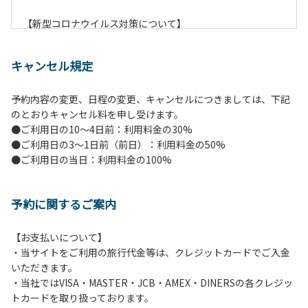
【新型コロナウイルス対策について】
現在通常よりお客様の人数を減らして予約を受け付けていま
す。
キャンセル規定
また、今後の状況次第で変わる場合がありますのでご了承く
ださい。
予約内容の変更、日程の変更、キャンセルにつきましては、下記
のとおりキャンセル料を申し受けます。
【ペンションでの取り組み】
●ご利用日の10～4日前：利用料金の30%
・お食事は席数を減らしソーシャルディスタンスを確保して
●ご利用日の3～1日前（前日）：利用料金の50%
のお食事。
●ご利用日の当日：利用料金の100%
・お食事は18時と19時の2回に分けて行います。（ご希望の
時間がある方はお申し出ください）
・スタッフはマスクをして接客。
予約に関するご案内
・玄関、食堂に手指の消毒スプレーを設置。
・チェックイン時の体温測定。
・定期的な施設の消毒。
【お支払いについて】
・スタッフの体調管理、健康チェックの徹底。
・当サイトをご利用の旅行代金等は、クレジットカードでご入金
・使い捨てスリッパをご用意しております。
いただきます。
・施設内の換気。
・当社ではVISA・MASTER・JCB・AMEX・DINERSの各クレジッ
※食事中は窓を開けて換気をさせていただく場合がございま
トカードを取り扱っております。