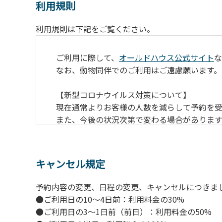
利用規則
利用規則は下記をご覧ください。
ご利用に際して、
オールドハウス公式サイト
な
なお、動物同伴でのご利用はご遠慮願います。
【新型コロナウイルス対策について】
現在通常よりお客様の人数を減らして予約を受
また、今後の状況次第で変わる場合がありま
【ペンションでの取り組み】
・お食事は席数を減らしソーシャルディスタ
キャンセル規定
・お食事は18時と19時の2回に分けて行いま
・スタッフはマスクをして接客。
予約内容の変更、日程の変更、キャンセルにつきま
・玄関、食堂に手指の消毒スプレーを設置。
●ご利用日の10～4日前：利用料金の30%
・チェックイン時の体温測定。
●ご利用日の3～1日前（前日）：利用料金の50%
・定期的な施設の消毒。