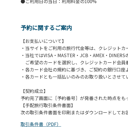
●ご利用日の当日：利用料金の100%
・スタッフの体調管理、健康チェックの徹底
・使い捨てスリッパをご用意しております。
・施設内の換気。
※食事中は窓を開けて換気をさせていただく場
予約に関するご案内
【お支払いについて】
【お客様へお願い】
・当サイトをご利用の旅行代金等は、クレジットカ
・パブリックスペースでは、食事中以外はマス
・当社ではVISA・MASTER・JCB・AMEX・DI
・入館時は玄関に備え付けの消毒スプレーで手
ご希望のカードを選択し、クレジットカード会員番
・トイレは各客室のトイレをご利用ください
・各カード会社の規約に基づき、ご契約の銀行口座
※緊急時以外の食堂のトイレの使用は禁止とさ
・各カードとも一括払いのみのお取り扱いとさせて
【契約成立】
予約完了画面に［予約番号］が発番された時点をも
【手配旅行取引条件書面】
次の取引条件書面を印刷またはダウンロードしてお
取引条件書（PDF）